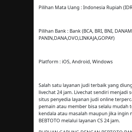
Pilihan Mata Uang : Indonesia Rupiah (IDR
Pilihan Bank : Bank (BCA, BRI, BNI, DAN
PANIN,DANA,OVO,LINKAJA,GOPAY)
Platform : iOS, Android, Windows
Salah satu layanan judi terbaik yang diu
livechat 24 jam. Livechat sendiri menjadi 
situs penyedia layanan judi online terper
pemain atau member bisa selalu mudah 
kendala atau masalah maupun jika ingin m
BEBTOTO melalui layanan CS 24 jam.