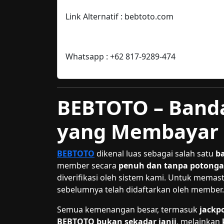
Link Alternatif : bebtoto.com
Whatsapp : +62 817-9289-474
BEBTOTO – Banda
yang Membayar
BEBTOTO
dikenal luas sebagai salah satu
ba
member secara
penuh dan tanpa potong
diverifikasi oleh sistem kami. Untuk memas
sebelumnya telah didaftarkan oleh member.
Semua kemenangan besar, termasuk
jackpo
BEBTOTO bukan sekadar janji
, melainkan