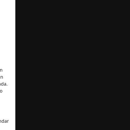
am
an
nda.
no
ndar