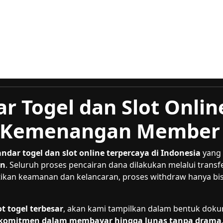
r Togel dan Slot Onlin
 Kemenangan Member 
ndar togel dan slot online terpercaya di Indonesia
yang 
an
. Seluruh proses pencairan dana dilakukan melalui transf
tikan keamanan dan kelancaran, proses withdraw hanya bisa
t togel terbesar
, akan kami tampilkan dalam bentuk doku
komitmen dalam membayar hingga lunas tanpa drama