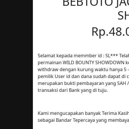
BEBTOTO J
S
Rp.48.
Selamat kepada memmber id : SL*** Tel
permainan WILD BOUNTY SHOWDOWN kemen
withdraw dengan kurung waktu hanya 5 
pemilik User id dan dana sudah dapat di
merupakan bukti pembayaran yang SAH / 
transaksi dari Bank yang di tuju.
Kami mengucapakan banyak Terima Kasi
sebagai Bandar Tepercaya yang membay