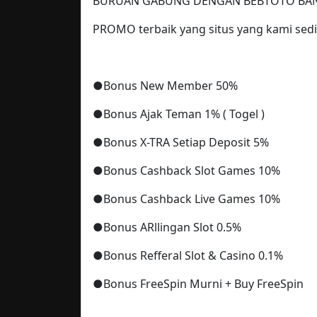
BURUAN GABUNG DENGAN BEBTOTO BA
PROMO terbaik yang situs yang kami sedi
●Bonus New Member 50%
●Bonus Ajak Teman 1% ( Togel )
●Bonus X-TRA Setiap Deposit 5%
●Bonus Cashback Slot Games 10%
●Bonus Cashback Live Games 10%
●Bonus ARllingan Slot 0.5%
●Bonus Refferal Slot & Casino 0.1%
●Bonus FreeSpin Murni + Buy FreeSpin