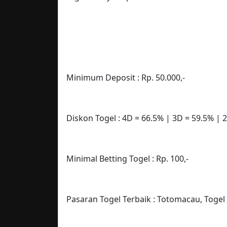
Minimum Deposit : Rp. 50.000,-
Diskon Togel : 4D = 66.5% | 3D = 59.5% | 
Minimal Betting Togel : Rp. 100,-
Pasaran Togel Terbaik : Totomacau, Toge