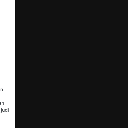
r
an
an
judi