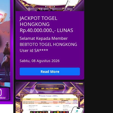
JACKPOT TOGEL
HONGKONG
Rp.40.000.000.,- LUNAS
Selamat Kepada Member
BEBTOTO TOGEL HONGKONG
User id SA****
Sabtu, 08 Agustus 2026
Read More