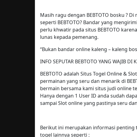
Masih ragu dengan BEBTOTO bosku ? Di m
seperti BEBTOTO? Bandar yang mengirimk
perlu khwatir pada situs BEBTOTO kare
lunas kepada pemenang.
“Bukan bandar online kaleng – kaleng bos
INFO SEPUTAR BEBTOTO YANG WAJIB DI 
BEBTOTO adalah Situs Togel Online & Sl
permainan yang seru dan menarik di BEB
bermain bersama kami situs judi online
Hanya dengan 1 User ID anda sudah dapa
sampai Slot online yang pastinya seru d
Berikut ini merupakan informasi penting
togel lainnya seperti :