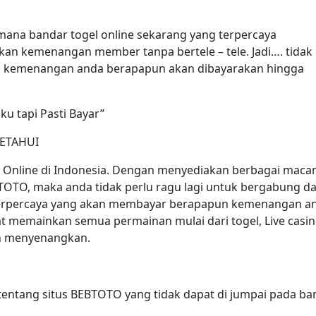
ana bandar togel online sekarang yang terpercaya
an kemenangan member tanpa bertele – tele. Jadi…. tidak
na kemenangan anda berapapun akan dibayarakan hingga
ku tapi Pasti Bayar”
KETAHUI
ot Online di Indonesia. Dengan menyediakan berbagai mac
TOTO, maka anda tidak perlu ragu lagi untuk bergabung d
 terpercaya yang akan membayar berapapun kemenangan a
t memainkan semua permainan mulai dari togel, Live casi
an menyenangkan.
 tentang situs BEBTOTO yang tidak dapat di jumpai pada ba