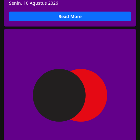
Senin, 10 Agustus 2026
Read More