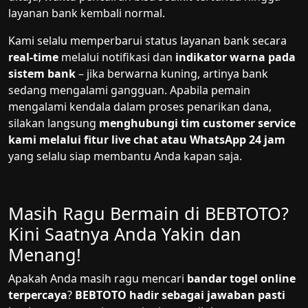
layanan bank kembali normal.
Kami selalu memperbarui status layanan bank secara
real-time
melalui notifikasi dan
indikator warna pada
sistem bank
– jika berwarna kuning, artinya bank
sedang mengalami gangguan. Apabila pemain
mengalami kendala dalam proses penarikan dana,
silakan langsung
menghubungi tim customer service
kami melalui fitur live chat atau WhatsApp 24 jam
yang selalu siap membantu Anda kapan saja.
Masih Ragu Bermain di BEBTOTO?
Kini Saatnya Anda Yakin dan
Menang!
Apakah Anda masih ragu mencari
bandar togel online
terpercaya
?
BEBTOTO hadir sebagai jawaban pasti