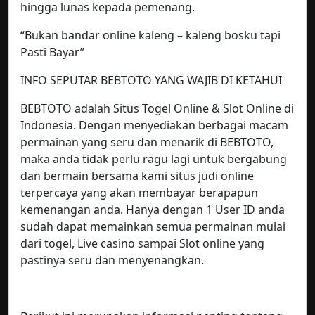
hingga lunas kepada pemenang.
“Bukan bandar online kaleng – kaleng bosku tapi
Pasti Bayar”
INFO SEPUTAR BEBTOTO YANG WAJIB DI KETAHUI
BEBTOTO adalah Situs Togel Online & Slot Online di
Indonesia. Dengan menyediakan berbagai macam
permainan yang seru dan menarik di BEBTOTO,
maka anda tidak perlu ragu lagi untuk bergabung
dan bermain bersama kami situs judi online
terpercaya yang akan membayar berapapun
kemenangan anda. Hanya dengan 1 User ID anda
sudah dapat memainkan semua permainan mulai
dari togel, Live casino sampai Slot online yang
pastinya seru dan menyenangkan.