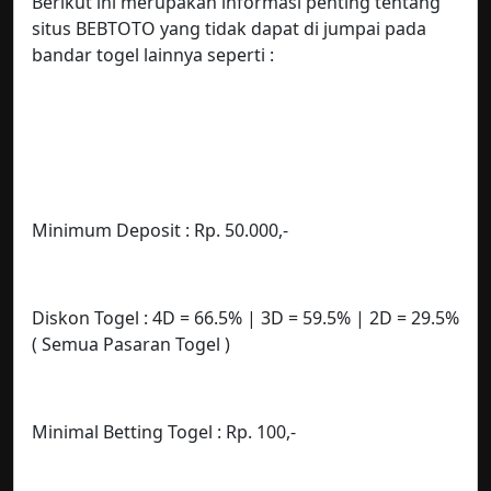
Berikut ini merupakan informasi penting tentang
situs BEBTOTO yang tidak dapat di jumpai pada
bandar togel lainnya seperti :
Minimum Deposit : Rp. 50.000,-
Diskon Togel : 4D = 66.5% | 3D = 59.5% | 2D = 29.5%
( Semua Pasaran Togel )
Minimal Betting Togel : Rp. 100,-