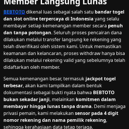
Member Langsung Lunas
BEBTOTO
dikenal luas sebagai salah satu
bandar togel
dan slot online terpercaya di Indonesia
yang selalu
membayar setiap kemenangan member secara
penuh
dan tanpa potongan
. Seluruh proses pencairan dana
dilakukan melalui transfer langsung ke rekening yang
telah diverifikasi oleh sistem kami. Untuk memastikan
keamanan dan kelancaran, proses withdraw hanya bisa
dilakukan melalui rekening valid yang sebelumnya telah
didaftarkan oleh member.
Semua kemenangan besar, termasuk
jackpot togel
terbesar
, akan kami tampilkan dalam bentuk
dokumentasi sebagai bukti nyata bahwa
BEBTOTO
bukan sekadar janji
, melainkan
komitmen dalam
membayar hingga lunas tanpa drama
. Demi menjaga
privasi pemain, kami melakukan
sensor pada 4 digit
nomor rekening dan nama pemilik rekening
,
sehingga kerahasiaan data tetap terjaga.