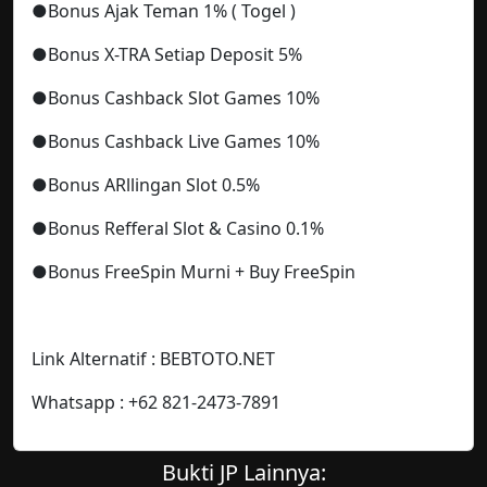
●Bonus Ajak Teman 1% ( Togel )
●Bonus X-TRA Setiap Deposit 5%
●Bonus Cashback Slot Games 10%
●Bonus Cashback Live Games 10%
●Bonus ARllingan Slot 0.5%
●Bonus Refferal Slot & Casino 0.1%
●Bonus FreeSpin Murni + Buy FreeSpin
Link Alternatif : BEBTOTO.NET
Whatsapp : +62 821-2473-7891
Bukti JP Lainnya: