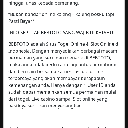
hingga lunas kepada pemenang.
“Bukan bandar online kaleng – kaleng bosku tapi
Pasti Bayar”
INFO SEPUTAR BEBTOTO YANG WAJIB DI KETAHUI
BEBTOTO adalah Situs Togel Online & Slot Online di
Indonesia. Dengan menyediakan berbagai macam
permainan yang seru dan menarik di BEBTOTO,
maka anda tidak perlu ragu lagi untuk bergabung
dan bermain bersama kami situs judi online
terpercaya yang akan membayar berapapun
kemenangan anda. Hanya dengan 1 User ID anda
sudah dapat memainkan semua permainan mulai
dari togel, Live casino sampai Slot online yang
pastinya seru dan menyenangkan.