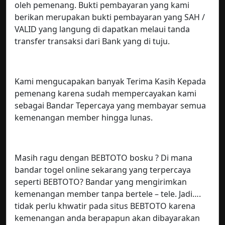
oleh pemenang. Bukti pembayaran yang kami
berikan merupakan bukti pembayaran yang SAH /
VALID yang langung di dapatkan melaui tanda
transfer transaksi dari Bank yang di tuju.
Kami mengucapakan banyak Terima Kasih Kepada
pemenang karena sudah mempercayakan kami
sebagai Bandar Tepercaya yang membayar semua
kemenangan member hingga lunas.
Masih ragu dengan BEBTOTO bosku ? Di mana
bandar togel online sekarang yang terpercaya
seperti BEBTOTO? Bandar yang mengirimkan
kemenangan member tanpa bertele – tele. Jadi….
tidak perlu khwatir pada situs BEBTOTO karena
kemenangan anda berapapun akan dibayarakan