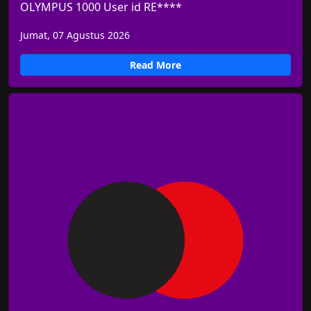
OLYMPUS 1000 User id RE****
Jumat, 07 Agustus 2026
Read More