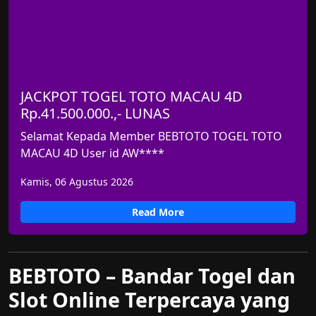
JACKPOT TOGEL TOTO MACAU 4D
Rp.41.500.000.,- LUNAS
Selamat Kepada Member BEBTOTO TOGEL TOTO
MACAU 4D User id AW****
Kamis, 06 Agustus 2026
Read More
BEBTOTO – Bandar Togel dan
Slot Online Terpercaya yang