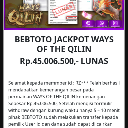
BEBTOTO JACKPOT WAYS
OF THE QILIN
Rp.45.006.500,- LUNAS
Selamat kepada memmber id : RZ*** Telah berhasil
mendapatkan kemenangan besar pada
permainan WAYS OF THE QILIN kemenangan
Sebesar Rp.45.006.500, Setelah mengisi formulir
withdraw dengan kurung waktu hanya 5 – 10 menit
pihak BEBTOTO sudah melakukan transfer kepada
pemilik User id dan dana sudah dapat di cairkan