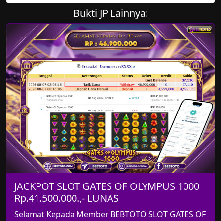
Bukti JP Lainnya:
JACKPOT SLOT GATES OF OLYMPUS 1000
Rp.41.500.000.,- LUNAS
Selamat Kepada Member BEBTOTO SLOT GATES OF