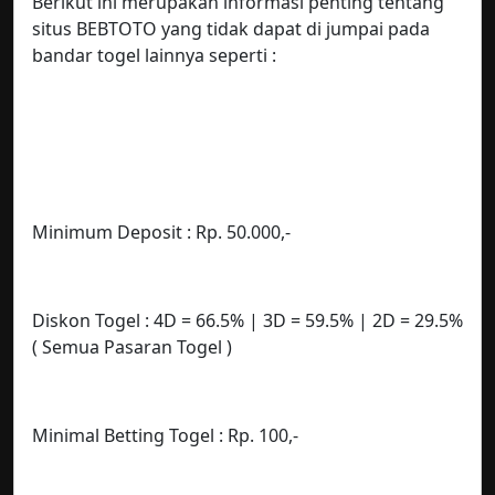
Berikut ini merupakan informasi penting tentang
situs BEBTOTO yang tidak dapat di jumpai pada
bandar togel lainnya seperti :
Minimum Deposit : Rp. 50.000,-
Diskon Togel : 4D = 66.5% | 3D = 59.5% | 2D = 29.5%
( Semua Pasaran Togel )
Minimal Betting Togel : Rp. 100,-