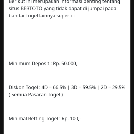
Berikut ini merupakan informasi penting tentang
situs BEBTOTO yang tidak dapat di jumpai pada
bandar togel lainnya seperti :
Minimum Deposit : Rp. 50.000,-
Diskon Togel : 4D = 66.5% | 3D = 59.5% | 2D = 29.5%
( Semua Pasaran Togel )
Minimal Betting Togel : Rp. 100,-