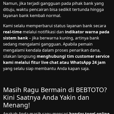
Namun, jika terjadi gangguan pada pihak bank yang
dituju, waktu pencairan bisa sedikit tertunda hingga
layanan bank kembali normal.
Kami selalu memperbarui status layanan bank secara
real-time
melalui notifikasi dan
indikator warna pada
sistem bank
– jika berwarna kuning, artinya bank
sedang mengalami gangguan. Apabila pemain
mengalami kendala dalam proses penarikan dana,
silakan langsung
menghubungi tim customer service
kami melalui fitur live chat atau WhatsApp 24 jam
yang selalu siap membantu Anda kapan saja.
Masih Ragu Bermain di BEBTOTO?
Kini Saatnya Anda Yakin dan
Menang!
Apakah Anda masih ragu mencari
bandar togel online