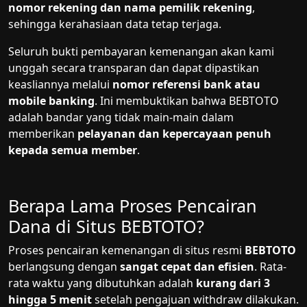
nomor rekening dan nama pemilik rekening
,
sehingga kerahasiaan data tetap terjaga.
Seluruh bukti pembayaran kemenangan akan kami
unggah secara transparan dan dapat dipastikan
keasliannya melalui
nomor referensi bank atau
mobile banking
. Ini membuktikan bahwa BEBTOTO
adalah bandar yang tidak main-main dalam
memberikan
pelayanan dan kepercayaan penuh
kepada semua member
.
Berapa Lama Proses Pencairan
Dana di Situs BEBTOTO?
Proses pencairan kemenangan di situs resmi
BEBTOTO
berlangsung dengan
sangat cepat dan efisien
. Rata-
rata waktu yang dibutuhkan adalah
kurang dari 3
hingga 5 menit
setelah pengajuan withdraw dilakukan.