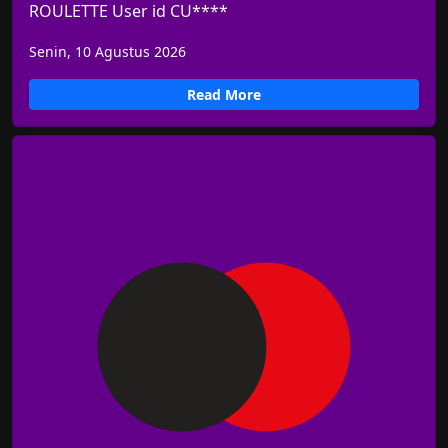
ROULETTE User id CU****
Senin, 10 Agustus 2026
Read More