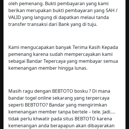
oleh pemenang. Bukti pembayaran yang kami
berikan merupakan bukti pembayaran yang SAH /
VALID yang langung di dapatkan melaui tanda
transfer transaksi dari Bank yang di tuju.
Kami mengucapakan banyak Terima Kasih Kepada
pemenang karena sudah mempercayakan kami
sebagai Bandar Tepercaya yang membayar semua
kemenangan member hingga lunas.
Masih ragu dengan BEBTOTO bosku ? Di mana
bandar togel online sekarang yang terpercaya
seperti BEBTOTO? Bandar yang mengirimkan
kemenangan member tanpa bertele – tele. Jadi….
tidak perlu khwatir pada situs BEBTOTO karena
kemenangan anda berapapun akan dibayarakan