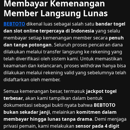
Membayar Kemenangan
Member Langsung Lunas
BEBTOTO
dikenal luas sebagai salah satu
bandar togel
dan slot online terpercaya di Indonesia
yang selalu
membayar setiap kemenangan member secara
penuh
dan tanpa potongan
. Seluruh proses pencairan dana
dilakukan melalui transfer langsung ke rekening yang
telah diverifikasi oleh sistem kami. Untuk memastikan
keamanan dan kelancaran, proses withdraw hanya bisa
dilakukan melalui rekening valid yang sebelumnya telah
didaftarkan oleh member.
Semua kemenangan besar, termasuk
jackpot togel
terbesar
, akan kami tampilkan dalam bentuk
dokumentasi sebagai bukti nyata bahwa
BEBTOTO
bukan sekadar janji
, melainkan
komitmen dalam
membayar hingga lunas tanpa drama
. Demi menjaga
privasi pemain, kami melakukan
sensor pada 4 digit