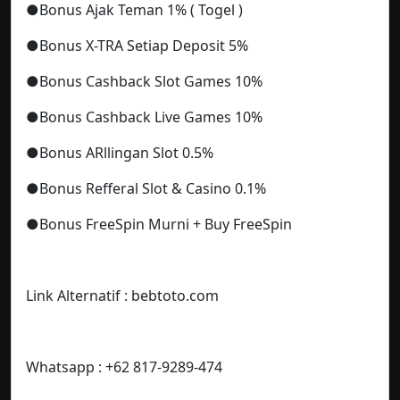
●Bonus Ajak Teman 1% ( Togel )
●Bonus X-TRA Setiap Deposit 5%
●Bonus Cashback Slot Games 10%
●Bonus Cashback Live Games 10%
●Bonus ARllingan Slot 0.5%
●Bonus Refferal Slot & Casino 0.1%
●Bonus FreeSpin Murni + Buy FreeSpin
Link Alternatif : bebtoto.com
Whatsapp : +62 817-9289-474