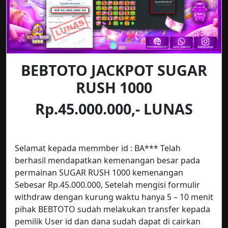
BEBTOTO JACKPOT SUGAR
RUSH 1000
Rp.45.000.000,- LUNAS
Selamat kepada memmber id : BA*** Telah
berhasil mendapatkan kemenangan besar pada
permainan SUGAR RUSH 1000 kemenangan
Sebesar Rp.45.000.000, Setelah mengisi formulir
withdraw dengan kurung waktu hanya 5 – 10 menit
pihak BEBTOTO sudah melakukan transfer kepada
pemilik User id dan dana sudah dapat di cairkan