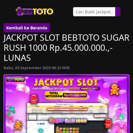
Kembali ke Beranda
JACKPOT SLOT BEBTOTO SUGAR
RUSH 1000 Rp.45.000.000.,-
LUNAS
Rabu, 03 September 2025 08:22 WIB