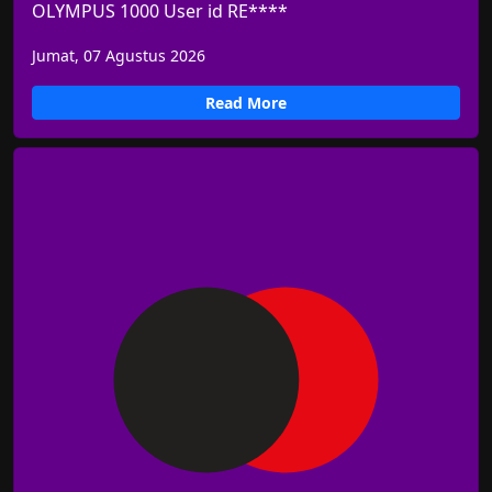
OLYMPUS 1000 User id RE****
Jumat, 07 Agustus 2026
Read More