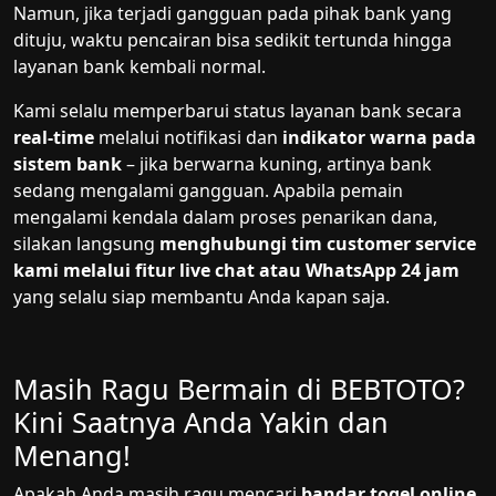
Namun, jika terjadi gangguan pada pihak bank yang
dituju, waktu pencairan bisa sedikit tertunda hingga
layanan bank kembali normal.
Kami selalu memperbarui status layanan bank secara
real-time
melalui notifikasi dan
indikator warna pada
sistem bank
– jika berwarna kuning, artinya bank
sedang mengalami gangguan. Apabila pemain
mengalami kendala dalam proses penarikan dana,
silakan langsung
menghubungi tim customer service
kami melalui fitur live chat atau WhatsApp 24 jam
yang selalu siap membantu Anda kapan saja.
Masih Ragu Bermain di BEBTOTO?
Kini Saatnya Anda Yakin dan
Menang!
Apakah Anda masih ragu mencari
bandar togel online