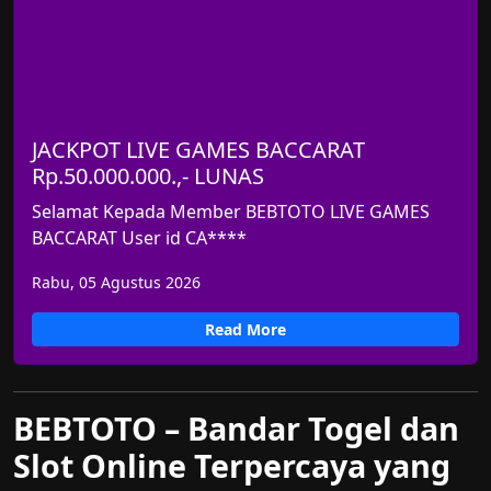
JACKPOT LIVE GAMES BACCARAT
Rp.50.000.000.,- LUNAS
Selamat Kepada Member BEBTOTO LIVE GAMES
BACCARAT User id CA****
Rabu, 05 Agustus 2026
Read More
BEBTOTO – Bandar Togel dan
Slot Online Terpercaya yang