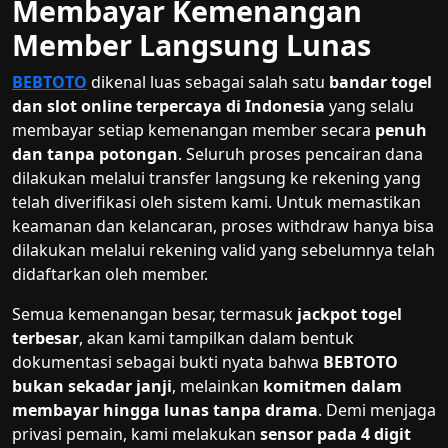
Membayar Kemenangan
Member Langsung Lunas
BEBTOTO
dikenal luas sebagai salah satu
bandar togel
dan slot online terpercaya di Indonesia
yang selalu
membayar setiap kemenangan member secara
penuh
dan tanpa potongan
. Seluruh proses pencairan dana
dilakukan melalui transfer langsung ke rekening yang
telah diverifikasi oleh sistem kami. Untuk memastikan
keamanan dan kelancaran, proses withdraw hanya bisa
dilakukan melalui rekening valid yang sebelumnya telah
didaftarkan oleh member.
Semua kemenangan besar, termasuk
jackpot togel
terbesar
, akan kami tampilkan dalam bentuk
dokumentasi sebagai bukti nyata bahwa
BEBTOTO
bukan sekadar janji
, melainkan
komitmen dalam
membayar hingga lunas tanpa drama
. Demi menjaga
privasi pemain, kami melakukan
sensor pada 4 digit