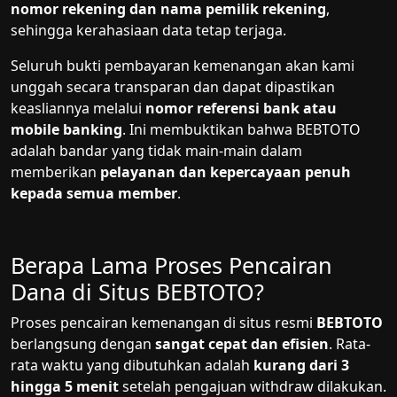
nomor rekening dan nama pemilik rekening
,
sehingga kerahasiaan data tetap terjaga.
Seluruh bukti pembayaran kemenangan akan kami
unggah secara transparan dan dapat dipastikan
keasliannya melalui
nomor referensi bank atau
mobile banking
. Ini membuktikan bahwa BEBTOTO
adalah bandar yang tidak main-main dalam
memberikan
pelayanan dan kepercayaan penuh
kepada semua member
.
Berapa Lama Proses Pencairan
Dana di Situs BEBTOTO?
Proses pencairan kemenangan di situs resmi
BEBTOTO
berlangsung dengan
sangat cepat dan efisien
. Rata-
rata waktu yang dibutuhkan adalah
kurang dari 3
hingga 5 menit
setelah pengajuan withdraw dilakukan.