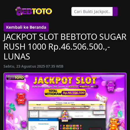
Kembali ke Beranda
JACKPOT SLOT BEBTOTO SUGAR
RUSH 1000 Rp.46.506.500.,-
LUNAS
Sabtu, 23 Agustus 2025 07:35 WIB