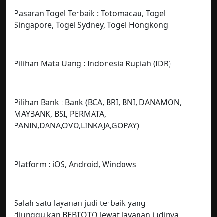
Pasaran Togel Terbaik : Totomacau, Togel
Singapore, Togel Sydney, Togel Hongkong
Pilihan Mata Uang : Indonesia Rupiah (IDR)
Pilihan Bank : Bank (BCA, BRI, BNI, DANAMON,
MAYBANK, BSI, PERMATA,
PANIN,DANA,OVO,LINKAJA,GOPAY)
Platform : iOS, Android, Windows
Salah satu layanan judi terbaik yang
diunggulkan BEBTOTO lewat layanan judinya