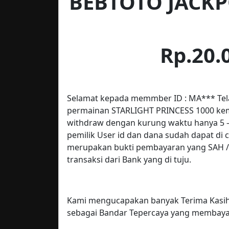
BEBTOTO JACKP
Rp.20.
Selamat kepada memmber ID : MA*** Tel
permainan STARLIGHT PRINCESS 1000 keme
withdraw dengan kurung waktu hanya 5 
pemilik User id dan dana sudah dapat di
merupakan bukti pembayaran yang SAH / 
transaksi dari Bank yang di tuju.
Kami mengucapakan banyak Terima Kasi
sebagai Bandar Tepercaya yang membay