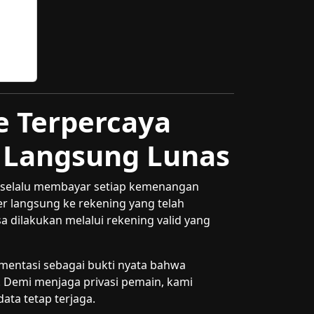
e Terpercaya
Langsung Lunas
selalu membayar setiap kemenangan
er langsung ke rekening yang telah
 dilakukan melalui rekening valid yang
mentasi sebagai bukti nyata bahwa
. Demi menjaga privasi pemain, kami
ata tetap terjaga.