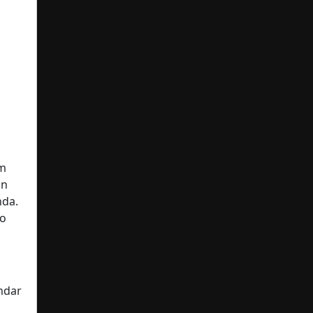
am
an
nda.
no
ndar