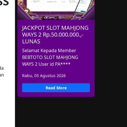
SS
JACKPOT SLOT MAHJONG
WAYS 2 Rp.50.000.000.,-
LUNAS
Selamat Kepada Member
BEBTOTO SLOT MAHJONG
WAYS 2 User id PA****
da
an
Rabu, 05 Agustus 2026
Read More