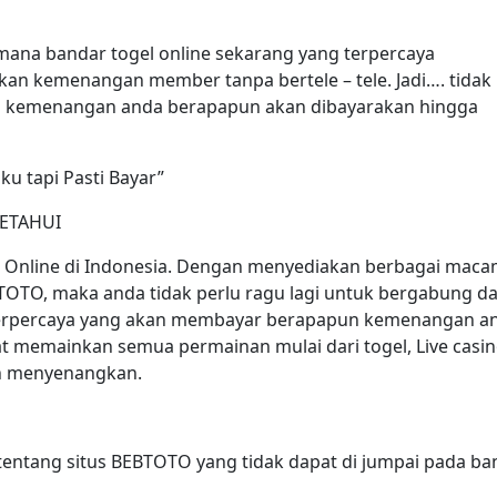
ana bandar togel online sekarang yang terpercaya
an kemenangan member tanpa bertele – tele. Jadi…. tidak
na kemenangan anda berapapun akan dibayarakan hingga
ku tapi Pasti Bayar”
KETAHUI
ot Online di Indonesia. Dengan menyediakan berbagai mac
TOTO, maka anda tidak perlu ragu lagi untuk bergabung d
 terpercaya yang akan membayar berapapun kemenangan a
t memainkan semua permainan mulai dari togel, Live casi
an menyenangkan.
 tentang situs BEBTOTO yang tidak dapat di jumpai pada ba