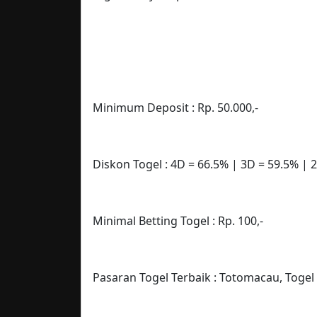
Minimum Deposit : Rp. 50.000,-
Diskon Togel : 4D = 66.5% | 3D = 59.5% | 
Minimal Betting Togel : Rp. 100,-
Pasaran Togel Terbaik : Totomacau, Toge