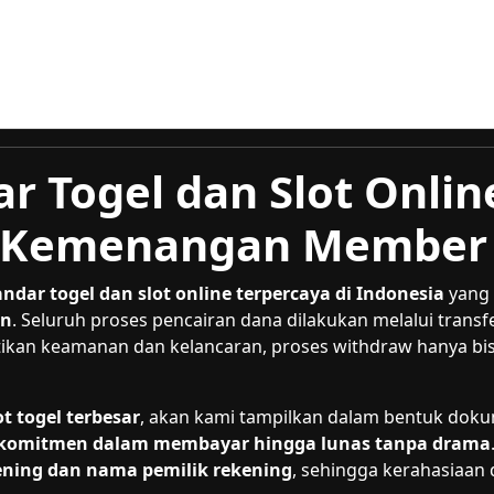
r Togel dan Slot Onlin
 Kemenangan Member 
ndar togel dan slot online terpercaya di Indonesia
yang 
an
. Seluruh proses pencairan dana dilakukan melalui transf
tikan keamanan dan kelancaran, proses withdraw hanya bisa
t togel terbesar
, akan kami tampilkan dalam bentuk doku
komitmen dalam membayar hingga lunas tanpa drama
kening dan nama pemilik rekening
, sehingga kerahasiaan d