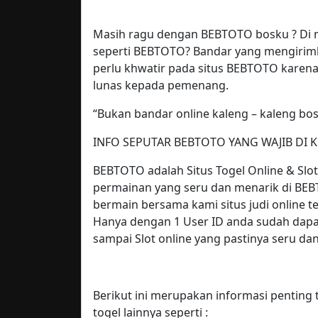
Masih ragu dengan BEBTOTO bosku ? Di m
seperti BEBTOTO? Bandar yang mengirimk
perlu khwatir pada situs BEBTOTO kare
lunas kepada pemenang.
“Bukan bandar online kaleng – kaleng bos
INFO SEPUTAR BEBTOTO YANG WAJIB DI 
BEBTOTO adalah Situs Togel Online & Sl
permainan yang seru dan menarik di BEB
bermain bersama kami situs judi online
Hanya dengan 1 User ID anda sudah dapa
sampai Slot online yang pastinya seru d
Berikut ini merupakan informasi penting
togel lainnya seperti :