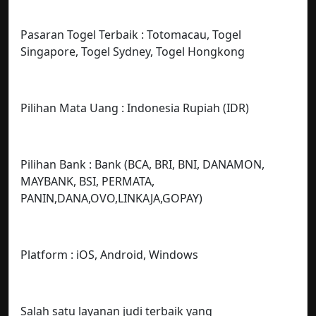
Pasaran Togel Terbaik : Totomacau, Togel
Singapore, Togel Sydney, Togel Hongkong
Pilihan Mata Uang : Indonesia Rupiah (IDR)
Pilihan Bank : Bank (BCA, BRI, BNI, DANAMON,
MAYBANK, BSI, PERMATA,
PANIN,DANA,OVO,LINKAJA,GOPAY)
Platform : iOS, Android, Windows
Salah satu layanan judi terbaik yang