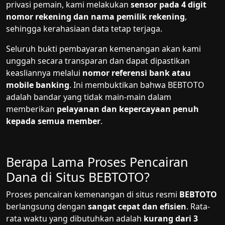
privasi pemain, kami melakukan
sensor pada 4 digit
nomor rekening dan nama pemilik rekening
,
sehingga kerahasiaan data tetap terjaga.
Seluruh bukti pembayaran kemenangan akan kami
unggah secara transparan dan dapat dipastikan
keasliannya melalui
nomor referensi bank atau
mobile banking
. Ini membuktikan bahwa BEBTOTO
adalah bandar yang tidak main-main dalam
memberikan
pelayanan dan kepercayaan penuh
kepada semua member
.
Berapa Lama Proses Pencairan
Dana di Situs BEBTOTO?
Proses pencairan kemenangan di situs resmi
BEBTOTO
berlangsung dengan
sangat cepat dan efisien
. Rata-
rata waktu yang dibutuhkan adalah
kurang dari 3