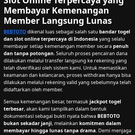
Membayar Kemenangan
Member Langsung Lunas
BEBTOTO
dikenal luas sebagai salah satu
bandar togel
dan slot online terpercaya di Indonesia
yang selalu
membayar setiap kemenangan member secara
penuh
dan tanpa potongan
. Seluruh proses pencairan dana
dilakukan melalui transfer langsung ke rekening yang
telah diverifikasi oleh sistem kami. Untuk memastikan
keamanan dan kelancaran, proses withdraw hanya bisa
dilakukan melalui rekening valid yang sebelumnya telah
didaftarkan oleh member.
Semua kemenangan besar, termasuk
jackpot togel
terbesar
, akan kami tampilkan dalam bentuk
dokumentasi sebagai bukti nyata bahwa
BEBTOTO
bukan sekadar janji
, melainkan
komitmen dalam
membayar hingga lunas tanpa drama
. Demi menjaga