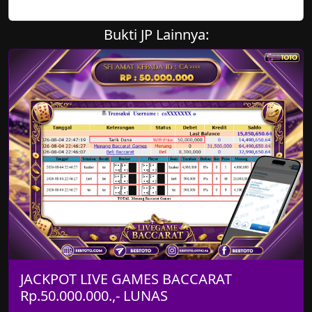
Bukti JP Lainnya:
JACKPOT LIVE GAMES BACCARAT
Rp.50.000.000.,- LUNAS