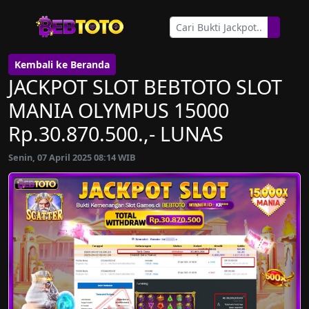
Kembali ke Beranda
JACKPOT SLOT BEBTOTO SLOT
MANIA OLYMPUS 15000
Rp.30.870.500.,- LUNAS
Senin, 07 April 2025 08:14 WIB