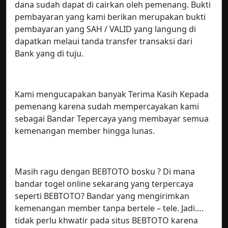
dana sudah dapat di cairkan oleh pemenang. Bukti
pembayaran yang kami berikan merupakan bukti
pembayaran yang SAH / VALID yang langung di
dapatkan melaui tanda transfer transaksi dari
Bank yang di tuju.
Kami mengucapakan banyak Terima Kasih Kepada
pemenang karena sudah mempercayakan kami
sebagai Bandar Tepercaya yang membayar semua
kemenangan member hingga lunas.
Masih ragu dengan BEBTOTO bosku ? Di mana
bandar togel online sekarang yang terpercaya
seperti BEBTOTO? Bandar yang mengirimkan
kemenangan member tanpa bertele – tele. Jadi….
tidak perlu khwatir pada situs BEBTOTO karena