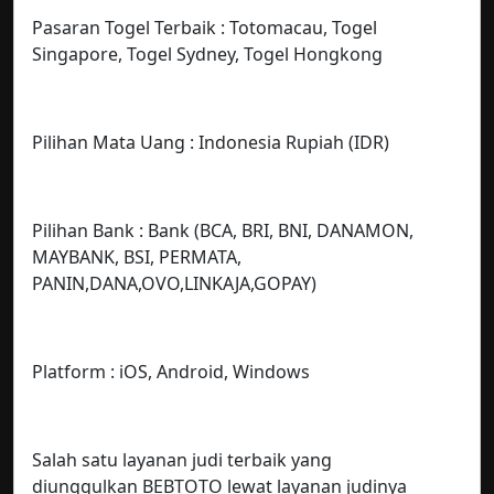
Pasaran Togel Terbaik : Totomacau, Togel
Singapore, Togel Sydney, Togel Hongkong
Pilihan Mata Uang : Indonesia Rupiah (IDR)
Pilihan Bank : Bank (BCA, BRI, BNI, DANAMON,
MAYBANK, BSI, PERMATA,
PANIN,DANA,OVO,LINKAJA,GOPAY)
Platform : iOS, Android, Windows
Salah satu layanan judi terbaik yang
diunggulkan BEBTOTO lewat layanan judinya