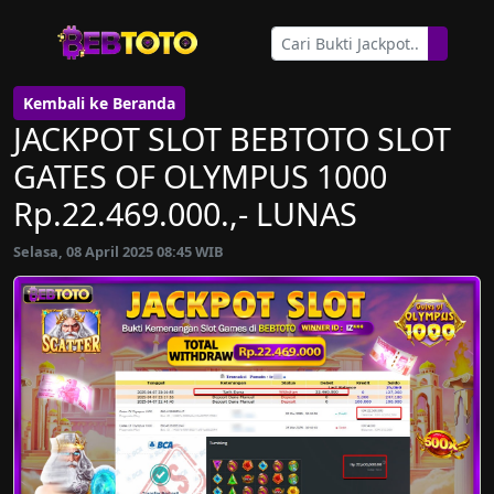
Kembali ke Beranda
JACKPOT SLOT BEBTOTO SLOT
GATES OF OLYMPUS 1000
Rp.22.469.000.,- LUNAS
Selasa, 08 April 2025 08:45 WIB