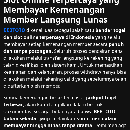
Membayar Kemenangan
Member Langsung Lunas
BEBTOTO
dikenal luas sebagai salah satu
bandar togel
dan slot online terpercaya di Indonesia
yang selalu
membayar setiap kemenangan member secara
penuh
dan tanpa potongan
. Seluruh proses pencairan dana
dilakukan melalui transfer langsung ke rekening yang
telah diverifikasi oleh sistem kami. Untuk memastikan
keamanan dan kelancaran, proses withdraw hanya bisa
dilakukan melalui rekening valid yang sebelumnya telah
didaftarkan oleh member.
Semua kemenangan besar, termasuk
jackpot togel
terbesar
, akan kami tampilkan dalam bentuk
dokumentasi sebagai bukti nyata bahwa
BEBTOTO
bukan sekadar janji
, melainkan
komitmen dalam
membayar hingga lunas tanpa drama
. Demi menjaga