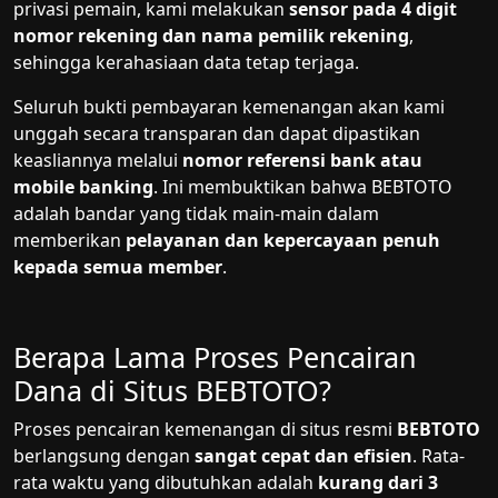
privasi pemain, kami melakukan
sensor pada 4 digit
nomor rekening dan nama pemilik rekening
,
sehingga kerahasiaan data tetap terjaga.
Seluruh bukti pembayaran kemenangan akan kami
unggah secara transparan dan dapat dipastikan
keasliannya melalui
nomor referensi bank atau
mobile banking
. Ini membuktikan bahwa BEBTOTO
adalah bandar yang tidak main-main dalam
memberikan
pelayanan dan kepercayaan penuh
kepada semua member
.
Berapa Lama Proses Pencairan
Dana di Situs BEBTOTO?
Proses pencairan kemenangan di situs resmi
BEBTOTO
berlangsung dengan
sangat cepat dan efisien
. Rata-
rata waktu yang dibutuhkan adalah
kurang dari 3