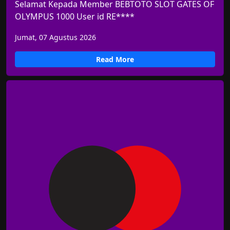
Selamat Kepada Member BEBTOTO SLOT GATES OF
OLYMPUS 1000 User id RE****
Jumat, 07 Agustus 2026
Read More