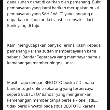
dana sudah dapat di cairkan oleh pemenang. Bukti
pembayaran yang kami berikan merupakan bukti
pembayaran yang SAH / VALID yang langung di
dapatkan melaui tanda transfer transaksi dari
Bank yang di tuju.
Kami mengucapakan banyak Terima Kasih Kepada
pemenang karena sudah mempercayakan kami
sebagai Bandar Tepercaya yang membayar semua
kemenangan member hingga lunas.
Masih ragu dengan BEBTOTO bosku ? Di mana
bandar togel online sekarang yang terpercaya
seperti BEBTOTO? Bandar yang mengirimkan
kemenangan member tanpa bertele – tele. Jadi….
tidak perlu khwatir pada situs BEBTOTO karena