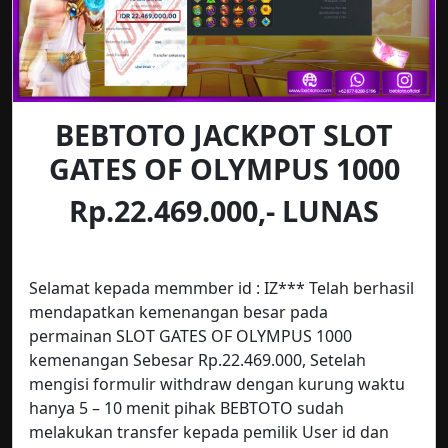
BEBTOTO JACKPOT SLOT
GATES OF OLYMPUS 1000
Rp.22.469.000,- LUNAS
Selamat kepada memmber id : IZ*** Telah berhasil
mendapatkan kemenangan besar pada
permainan SLOT GATES OF OLYMPUS 1000
kemenangan Sebesar Rp.22.469.000, Setelah
mengisi formulir withdraw dengan kurung waktu
hanya 5 – 10 menit pihak BEBTOTO sudah
melakukan transfer kepada pemilik User id dan