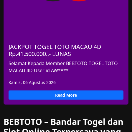
JACKPOT TOGEL TOTO MACAU 4D
Rp.41.500.000.,- LUNAS
Selamat Kepada Member BEBTOTO TOGEL TOTO
MACAU 4D User id AW****
Kamis, 06 Agustus 2026
Read More
BEBTOTO – Bandar Togel dan
Slot Online Terpercaya yang