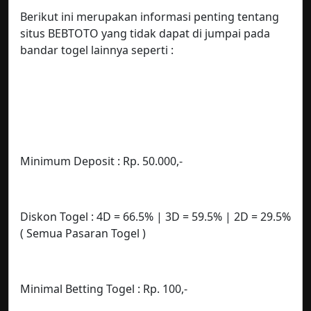
Berikut ini merupakan informasi penting tentang
situs BEBTOTO yang tidak dapat di jumpai pada
bandar togel lainnya seperti :
Minimum Deposit : Rp. 50.000,-
Diskon Togel : 4D = 66.5% | 3D = 59.5% | 2D = 29.5%
( Semua Pasaran Togel )
Minimal Betting Togel : Rp. 100,-