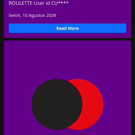
ROULETTE User id CU****
Senin, 10 Agustus 2026
Read More