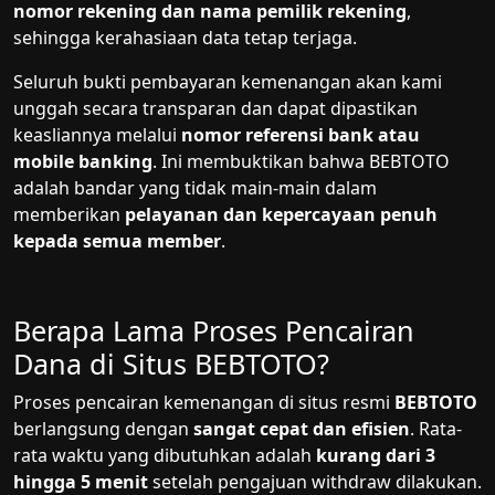
nomor rekening dan nama pemilik rekening
,
sehingga kerahasiaan data tetap terjaga.
Seluruh bukti pembayaran kemenangan akan kami
unggah secara transparan dan dapat dipastikan
keasliannya melalui
nomor referensi bank atau
mobile banking
. Ini membuktikan bahwa BEBTOTO
adalah bandar yang tidak main-main dalam
memberikan
pelayanan dan kepercayaan penuh
kepada semua member
.
Berapa Lama Proses Pencairan
Dana di Situs BEBTOTO?
Proses pencairan kemenangan di situs resmi
BEBTOTO
berlangsung dengan
sangat cepat dan efisien
. Rata-
rata waktu yang dibutuhkan adalah
kurang dari 3
hingga 5 menit
setelah pengajuan withdraw dilakukan.