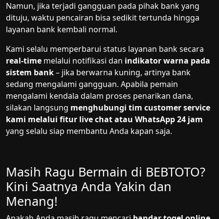
Namun, jika terjadi gangguan pada pihak bank yang
dituju, waktu pencairan bisa sedikit tertunda hingga
layanan bank kembali normal.
Kami selalu memperbarui status layanan bank secara
real-time
melalui notifikasi dan
indikator warna pada
sistem bank
– jika berwarna kuning, artinya bank
sedang mengalami gangguan. Apabila pemain
mengalami kendala dalam proses penarikan dana,
silakan langsung
menghubungi tim customer service
kami melalui fitur live chat atau WhatsApp 24 jam
yang selalu siap membantu Anda kapan saja.
Masih Ragu Bermain di BEBTOTO?
Kini Saatnya Anda Yakin dan
Menang!
Apakah Anda masih ragu mencari
bandar togel online