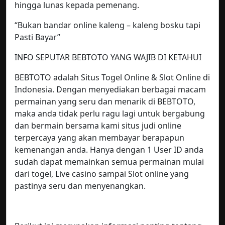
hingga lunas kepada pemenang.
“Bukan bandar online kaleng – kaleng bosku tapi
Pasti Bayar”
INFO SEPUTAR BEBTOTO YANG WAJIB DI KETAHUI
BEBTOTO adalah Situs Togel Online & Slot Online di
Indonesia. Dengan menyediakan berbagai macam
permainan yang seru dan menarik di BEBTOTO,
maka anda tidak perlu ragu lagi untuk bergabung
dan bermain bersama kami situs judi online
terpercaya yang akan membayar berapapun
kemenangan anda. Hanya dengan 1 User ID anda
sudah dapat memainkan semua permainan mulai
dari togel, Live casino sampai Slot online yang
pastinya seru dan menyenangkan.