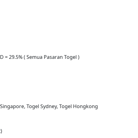
2D = 29.5% ( Semua Pasaran Togel )
l Singapore, Togel Sydney, Togel Hongkong
)