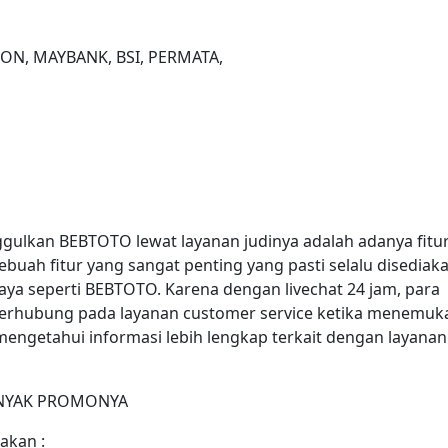
AMON, MAYBANK, BSI, PERMATA,
nggulkan BEBTOTO lewat layanan judinya adalah adanya fitu
sebuah fitur yang sangat penting yang pasti selalu disediak
caya seperti BEBTOTO. Karena dengan livechat 24 jam, para
terhubung pada layanan customer service ketika menemuk
engetahui informasi lebih lengkap terkait dengan layanan 
NYAK PROMONYA
akan :