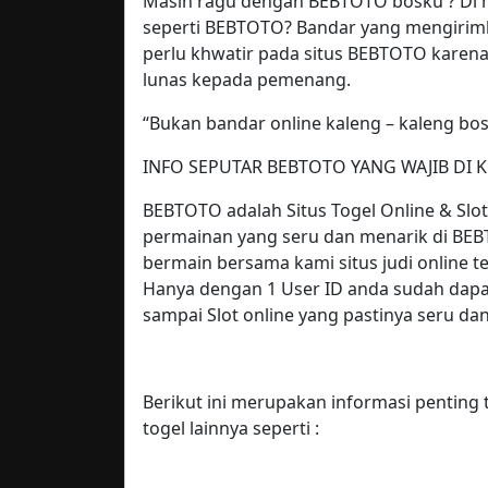
Masih ragu dengan BEBTOTO bosku ? Di m
seperti BEBTOTO? Bandar yang mengirimk
perlu khwatir pada situs BEBTOTO kare
lunas kepada pemenang.
“Bukan bandar online kaleng – kaleng bos
INFO SEPUTAR BEBTOTO YANG WAJIB DI 
BEBTOTO adalah Situs Togel Online & Sl
permainan yang seru dan menarik di BEB
bermain bersama kami situs judi online
Hanya dengan 1 User ID anda sudah dapa
sampai Slot online yang pastinya seru d
Berikut ini merupakan informasi penting
togel lainnya seperti :