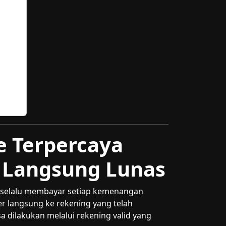
e Terpercaya
Langsung Lunas
selalu membayar setiap kemenangan
er langsung ke rekening yang telah
 dilakukan melalui rekening valid yang