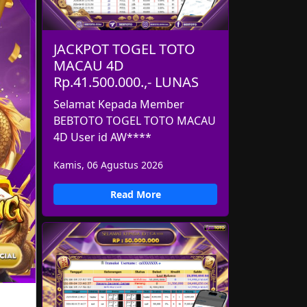
JACKPOT TOGEL TOTO
MACAU 4D
Rp.41.500.000.,- LUNAS
Selamat Kepada Member
BEBTOTO TOGEL TOTO MACAU
4D User id AW****
Kamis, 06 Agustus 2026
Read More