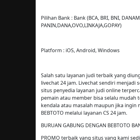
Pilihan Bank : Bank (BCA, BRI, BNI, DAN
PANIN,DANA,OVO,LINKAJA,GOPAY)
Platform : iOS, Android, Windows
Salah satu layanan judi terbaik yang diu
livechat 24 jam. Livechat sendiri menjadi 
situs penyedia layanan judi online terper
pemain atau member bisa selalu mudah 
kendala atau masalah maupun jika ingin m
BEBTOTO melalui layanan CS 24 jam.
BURUAN GABUNG DENGAN BEBTOTO BA
PROMO terbaik yang situs yang kami sedi