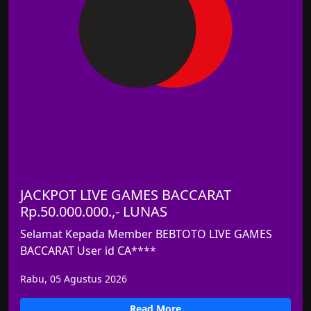
JACKPOT LIVE GAMES BACCARAT
Rp.50.000.000.,- LUNAS
Selamat Kepada Member BEBTOTO LIVE GAMES
BACCARAT User id CA****
Rabu, 05 Agustus 2026
Read More