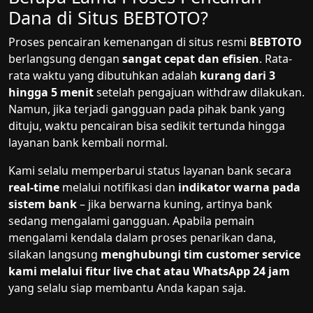
Dana di Situs BEBTOTO?
Proses pencairan kemenangan di situs resmi
BEBTOTO
berlangsung dengan
sangat cepat dan efisien
. Rata-
rata waktu yang dibutuhkan adalah
kurang dari 3
hingga 5 menit
setelah pengajuan withdraw dilakukan.
Namun, jika terjadi gangguan pada pihak bank yang
dituju, waktu pencairan bisa sedikit tertunda hingga
layanan bank kembali normal.
Kami selalu memperbarui status layanan bank secara
real-time
melalui notifikasi dan
indikator warna pada
sistem bank
– jika berwarna kuning, artinya bank
sedang mengalami gangguan. Apabila pemain
mengalami kendala dalam proses penarikan dana,
silakan langsung
menghubungi tim customer service
kami melalui fitur live chat atau WhatsApp 24 jam
yang selalu siap membantu Anda kapan saja.