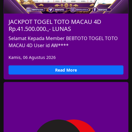
JACKPOT TOGEL TOTO MACAU 4D
Rp.41.500.000.,- LUNAS
Selamat Kepada Member BEBTOTO TOGEL TOTO
MACAU 4D User id AW****
Kamis, 06 Agustus 2026
Read More