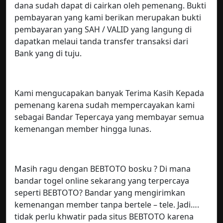
dana sudah dapat di cairkan oleh pemenang. Bukti
pembayaran yang kami berikan merupakan bukti
pembayaran yang SAH / VALID yang langung di
dapatkan melaui tanda transfer transaksi dari
Bank yang di tuju.
Kami mengucapakan banyak Terima Kasih Kepada
pemenang karena sudah mempercayakan kami
sebagai Bandar Tepercaya yang membayar semua
kemenangan member hingga lunas.
Masih ragu dengan BEBTOTO bosku ? Di mana
bandar togel online sekarang yang terpercaya
seperti BEBTOTO? Bandar yang mengirimkan
kemenangan member tanpa bertele – tele. Jadi….
tidak perlu khwatir pada situs BEBTOTO karena