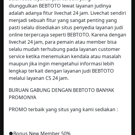
diunggulkan BEBTOTO lewat layanan judinya
adalah adanya fitur livechat 24 jam. Livechat sendiri
menjadi sebuah fitur yang sangat penting yang
pasti selalu disediakan situs penyedia layanan judi
online terpercaya seperti BEBTOTO. Karena dengan
livechat 24 jam, para pemain atau member bisa
selalu mudah terhubung pada layanan customer
service ketika menemukan kendala atau masalah
maupun jika ingin mengetahui informasi lebih
lengkap terkait dengan layanan judi BEBTOTO
melalui layanan CS 24 jam.
BURUAN GABUNG DENGAN BEBTOTO BANYAK
PROMONYA
PROMO terbaik yang situs yang kami sediakan :
●Bonus New Member 50%