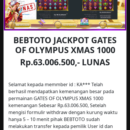
BEBTOTO JACKPOT GATES
OF OLYMPUS XMAS 1000
Rp.63.006.500,- LUNAS
Selamat kepada memmber id : KA*** Telah
berhasil mendapatkan kemenangan besar pada
permainan GATES OF OLYMPUS XMAS 1000
kemenangan Sebesar Rp.63.006.500, Setelah
mengisi formulir withdraw dengan kurung waktu
hanya 5 – 10 menit pihak BEBTOTO sudah
melakukan transfer kepada pemilik User id dan