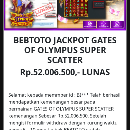
BEBTOTO JACKPOT GATES
OF OLYMPUS SUPER
SCATTER
Rp.52.006.500,- LUNAS
Selamat kepada memmber id : BI*** Telah berhasil
mendapatkan kemenangan besar pada
permainan GATES OF OLYMPUS SUPER SCATTER
kemenangan Sebesar Rp.52.006.500, Setelah
mengisi formulir withdraw dengan kurung waktu
hanya 5 – 10 menit pihak BEBTOTO sudah