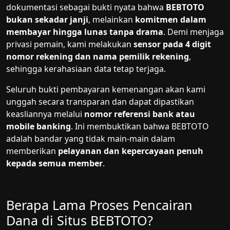
dokumentasi sebagai bukti nyata bahwa
BEBTOTO
bukan sekadar janji
, melainkan
komitmen dalam
membayar hingga lunas tanpa drama
. Demi menjaga
privasi pemain, kami melakukan
sensor pada 4 digit
nomor rekening dan nama pemilik rekening
,
sehingga kerahasiaan data tetap terjaga.
Seluruh bukti pembayaran kemenangan akan kami
unggah secara transparan dan dapat dipastikan
keasliannya melalui
nomor referensi bank atau
mobile banking
. Ini membuktikan bahwa BEBTOTO
adalah bandar yang tidak main-main dalam
memberikan
pelayanan dan kepercayaan penuh
kepada semua member
.
Berapa Lama Proses Pencairan
Dana di Situs BEBTOTO?