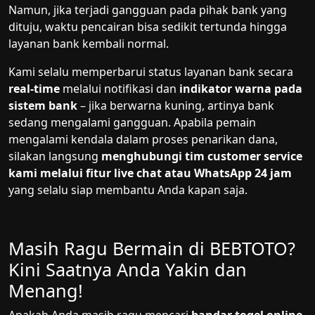
Namun, jika terjadi gangguan pada pihak bank yang
dituju, waktu pencairan bisa sedikit tertunda hingga
layanan bank kembali normal.
Kami selalu memperbarui status layanan bank secara
real-time
melalui notifikasi dan
indikator warna pada
sistem bank
– jika berwarna kuning, artinya bank
sedang mengalami gangguan. Apabila pemain
mengalami kendala dalam proses penarikan dana,
silakan langsung
menghubungi tim customer service
kami melalui fitur live chat atau WhatsApp 24 jam
yang selalu siap membantu Anda kapan saja.
Masih Ragu Bermain di BEBTOTO?
Kini Saatnya Anda Yakin dan
Menang!
Apakah Anda masih ragu mencari
bandar togel online