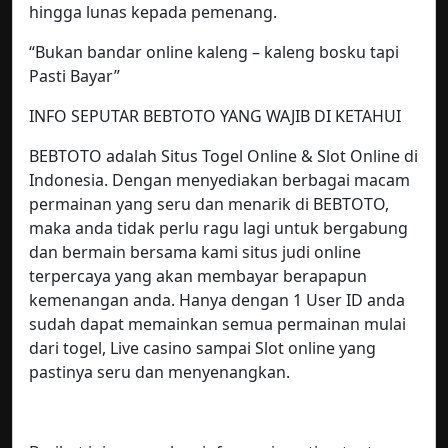
hingga lunas kepada pemenang.
“Bukan bandar online kaleng – kaleng bosku tapi
Pasti Bayar”
INFO SEPUTAR BEBTOTO YANG WAJIB DI KETAHUI
BEBTOTO adalah Situs Togel Online & Slot Online di
Indonesia. Dengan menyediakan berbagai macam
permainan yang seru dan menarik di BEBTOTO,
maka anda tidak perlu ragu lagi untuk bergabung
dan bermain bersama kami situs judi online
terpercaya yang akan membayar berapapun
kemenangan anda. Hanya dengan 1 User ID anda
sudah dapat memainkan semua permainan mulai
dari togel, Live casino sampai Slot online yang
pastinya seru dan menyenangkan.