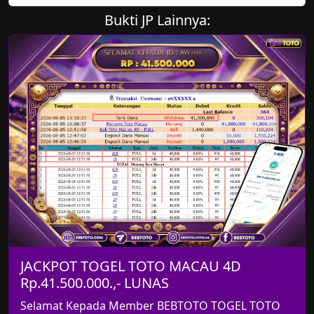
Bukti JP Lainnya:
JACKPOT TOGEL TOTO MACAU 4D
Rp.41.500.000.,- LUNAS
Selamat Kepada Member BEBTOTO TOGEL TOTO