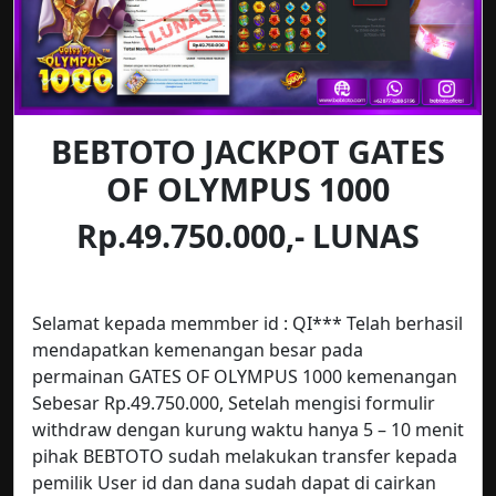
BEBTOTO JACKPOT GATES
OF OLYMPUS 1000
Rp.49.750.000,- LUNAS
Selamat kepada memmber id : QI*** Telah berhasil
mendapatkan kemenangan besar pada
permainan GATES OF OLYMPUS 1000 kemenangan
Sebesar Rp.49.750.000, Setelah mengisi formulir
withdraw dengan kurung waktu hanya 5 – 10 menit
pihak BEBTOTO sudah melakukan transfer kepada
pemilik User id dan dana sudah dapat di cairkan