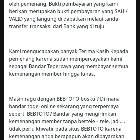
oleh pemenang. Bukti pembayaran yang kami
berikan merupakan bukti pembayaran yang SAH /
VALID yang langung di dapatkan melaui tanda
transfer transaksi dari Bank yang di tuju.
Kami mengucapakan banyak Terima Kasih Kepada
pemenang karena sudah mempercayakan kami
sebagai Bandar Tepercaya yang membayar semua
kemenangan member hingga lunas.
Masih ragu dengan BEBTOTO bosku ? Di mana
bandar togel online sekarang yang terpercaya
seperti BEBTOTO? Bandar yang mengirimkan
kemenangan member tanpa bertele – tele. Jadi….
tidak perlu khwatir pada situs BEBTOTO karena
kemenangan anda berapapun akan dibayarakan