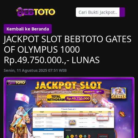
Kembali ke Beranda
JACKPOT SLOT BEBTOTO GATES
OF OLYMPUS 1000
Rp.49.750.000.,- LUNAS
Senin, 11 Agustus 2025 07:51 WIB