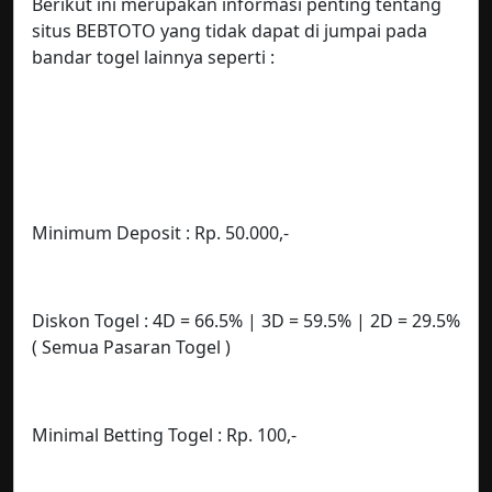
Berikut ini merupakan informasi penting tentang
situs BEBTOTO yang tidak dapat di jumpai pada
bandar togel lainnya seperti :
Minimum Deposit : Rp. 50.000,-
Diskon Togel : 4D = 66.5% | 3D = 59.5% | 2D = 29.5%
( Semua Pasaran Togel )
Minimal Betting Togel : Rp. 100,-