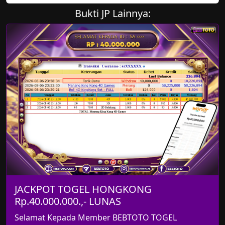
Bukti JP Lainnya:
JACKPOT TOGEL HONGKONG
Rp.40.000.000.,- LUNAS
Selamat Kepada Member BEBTOTO TOGEL