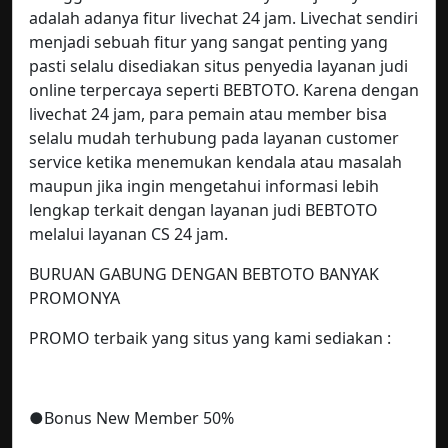
adalah adanya fitur livechat 24 jam. Livechat sendiri
menjadi sebuah fitur yang sangat penting yang
pasti selalu disediakan situs penyedia layanan judi
online terpercaya seperti BEBTOTO. Karena dengan
livechat 24 jam, para pemain atau member bisa
selalu mudah terhubung pada layanan customer
service ketika menemukan kendala atau masalah
maupun jika ingin mengetahui informasi lebih
lengkap terkait dengan layanan judi BEBTOTO
melalui layanan CS 24 jam.
BURUAN GABUNG DENGAN BEBTOTO BANYAK
PROMONYA
PROMO terbaik yang situs yang kami sediakan :
●Bonus New Member 50%