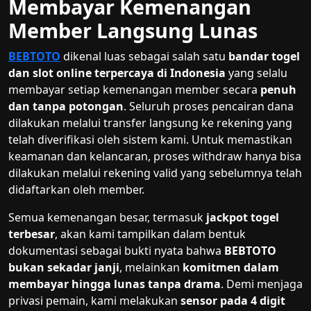
Membayar Kemenangan
Member Langsung Lunas
BEBTOTO
dikenal luas sebagai salah satu
bandar togel
dan slot online terpercaya di Indonesia
yang selalu
membayar setiap kemenangan member secara
penuh
dan tanpa potongan
. Seluruh proses pencairan dana
dilakukan melalui transfer langsung ke rekening yang
telah diverifikasi oleh sistem kami. Untuk memastikan
keamanan dan kelancaran, proses withdraw hanya bisa
dilakukan melalui rekening valid yang sebelumnya telah
didaftarkan oleh member.
Semua kemenangan besar, termasuk
jackpot togel
terbesar
, akan kami tampilkan dalam bentuk
dokumentasi sebagai bukti nyata bahwa
BEBTOTO
bukan sekadar janji
, melainkan
komitmen dalam
membayar hingga lunas tanpa drama
. Demi menjaga
privasi pemain, kami melakukan
sensor pada 4 digit