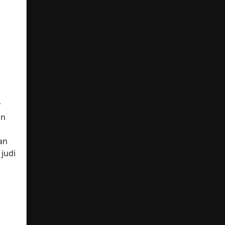
r
an
an
judi