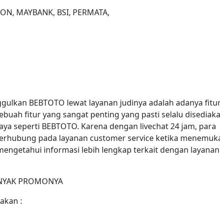
AMON, MAYBANK, BSI, PERMATA,
nggulkan BEBTOTO lewat layanan judinya adalah adanya fitu
sebuah fitur yang sangat penting yang pasti selalu disediak
caya seperti BEBTOTO. Karena dengan livechat 24 jam, para
terhubung pada layanan customer service ketika menemuk
engetahui informasi lebih lengkap terkait dengan layanan 
NYAK PROMONYA
akan :