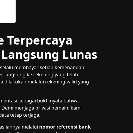
e Terpercaya
Langsung Lunas
selalu membayar setiap kemenangan
er langsung ke rekening yang telah
 dilakukan melalui rekening valid yang
mentasi sebagai bukti nyata bahwa
. Demi menjaga privasi pemain, kami
ata tetap terjaga.
asliannya melalui
nomor referensi bank