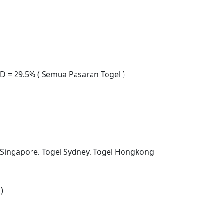
2D = 29.5% ( Semua Pasaran Togel )
l Singapore, Togel Sydney, Togel Hongkong
)