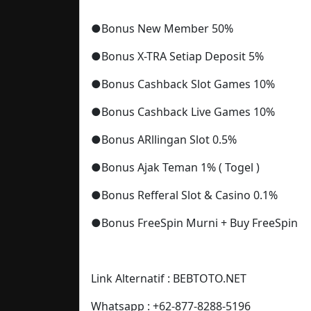
●Bonus New Member 50%
●Bonus X-TRA Setiap Deposit 5%
●Bonus Cashback Slot Games 10%
●Bonus Cashback Live Games 10%
●Bonus ARllingan Slot 0.5%
●Bonus Ajak Teman 1% ( Togel )
●Bonus Refferal Slot & Casino 0.1%
●Bonus FreeSpin Murni + Buy FreeSpin
Link Alternatif : BEBTOTO.NET
Whatsapp : +62-877-8288-5196