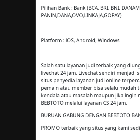
Pilihan Bank : Bank (BCA, BRI, BNI, DAN
PANIN,DANA,OVO,LINKAJA,GOPAY)
Platform : iOS, Android, Windows
Salah satu layanan judi terbaik yang diu
livechat 24 jam. Livechat sendiri menjadi 
situs penyedia layanan judi online terper
pemain atau member bisa selalu mudah 
kendala atau masalah maupun jika ingin m
BEBTOTO melalui layanan CS 24 jam.
BURUAN GABUNG DENGAN BEBTOTO BA
PROMO terbaik yang situs yang kami sedi