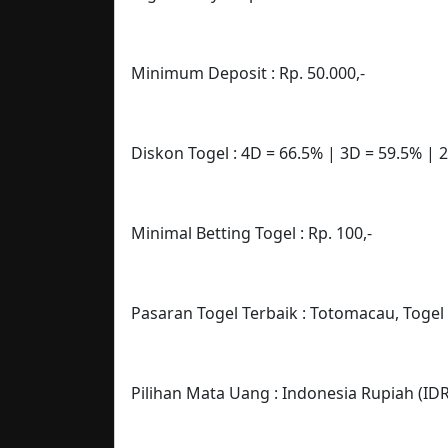
Minimum Deposit : Rp. 50.000,-
Diskon Togel : 4D = 66.5% | 3D = 59.5% | 
Minimal Betting Togel : Rp. 100,-
Pasaran Togel Terbaik : Totomacau, Toge
Pilihan Mata Uang : Indonesia Rupiah (IDR