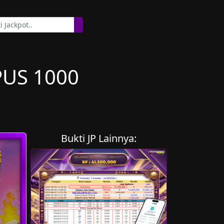
PUS 1000
Bukti JP Lainnya: