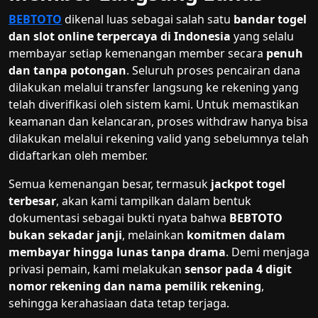
BEBTOTO
dikenal luas sebagai salah satu
bandar togel
dan slot online terpercaya di Indonesia
yang selalu
membayar setiap kemenangan member secara
penuh
dan tanpa potongan
. Seluruh proses pencairan dana
dilakukan melalui transfer langsung ke rekening yang
telah diverifikasi oleh sistem kami. Untuk memastikan
keamanan dan kelancaran, proses withdraw hanya bisa
dilakukan melalui rekening valid yang sebelumnya telah
didaftarkan oleh member.
Semua kemenangan besar, termasuk
jackpot togel
terbesar
, akan kami tampilkan dalam bentuk
dokumentasi sebagai bukti nyata bahwa
BEBTOTO
bukan sekadar janji
, melainkan
komitmen dalam
membayar hingga lunas tanpa drama
. Demi menjaga
privasi pemain, kami melakukan
sensor pada 4 digit
nomor rekening dan nama pemilik rekening
,
sehingga kerahasiaan data tetap terjaga.