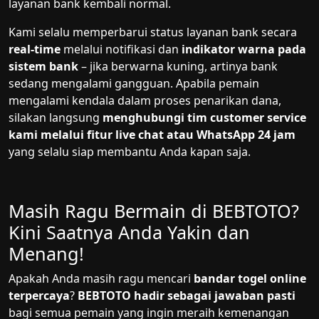
layanan bank kembali normal.
Kami selalu memperbarui status layanan bank secara
real-time
melalui notifikasi dan
indikator warna pada
sistem bank
– jika berwarna kuning, artinya bank
sedang mengalami gangguan. Apabila pemain
mengalami kendala dalam proses penarikan dana,
silakan langsung
menghubungi tim customer service
kami melalui fitur live chat atau WhatsApp 24 jam
yang selalu siap membantu Anda kapan saja.
Masih Ragu Bermain di BEBTOTO?
Kini Saatnya Anda Yakin dan
Menang!
Apakah Anda masih ragu mencari
bandar togel online
terpercaya
?
BEBTOTO hadir sebagai jawaban pasti
bagi semua pemain yang ingin meraih kemenangan