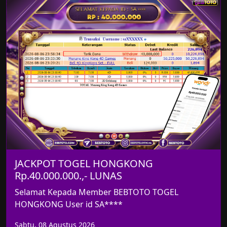
JACKPOT TOGEL HONGKONG
Rp.40.000.000.,- LUNAS
Selamat Kepada Member BEBTOTO TOGEL
HONGKONG User id SA****
Sabtu, 08 Agustus 2026