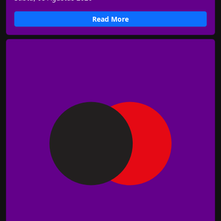
Read More