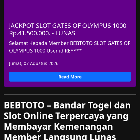
JACKPOT SLOT GATES OF OLYMPUS 1000
Rp.41.500.000.,- LUNAS
Selamat Kepada Member BEBTOTO SLOT GATES OF
OLYMPUS 1000 User id RE****
Jumat, 07 Agustus 2026
Read More
BEBTOTO – Bandar Togel dan
Slot Online Terpercaya yang
Membayar Kemenangan
Member Langsung Lunas