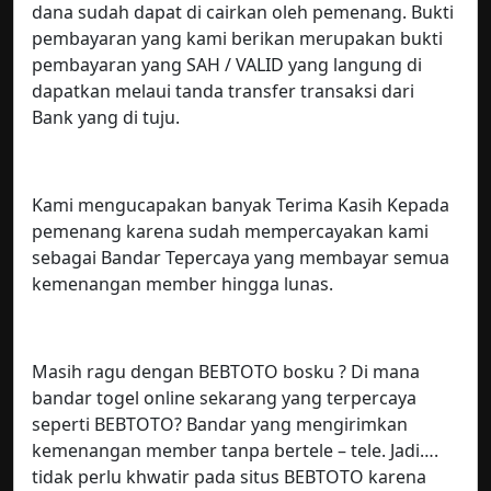
dana sudah dapat di cairkan oleh pemenang. Bukti
pembayaran yang kami berikan merupakan bukti
pembayaran yang SAH / VALID yang langung di
dapatkan melaui tanda transfer transaksi dari
Bank yang di tuju.
Kami mengucapakan banyak Terima Kasih Kepada
pemenang karena sudah mempercayakan kami
sebagai Bandar Tepercaya yang membayar semua
kemenangan member hingga lunas.
Masih ragu dengan BEBTOTO bosku ? Di mana
bandar togel online sekarang yang terpercaya
seperti BEBTOTO? Bandar yang mengirimkan
kemenangan member tanpa bertele – tele. Jadi….
tidak perlu khwatir pada situs BEBTOTO karena