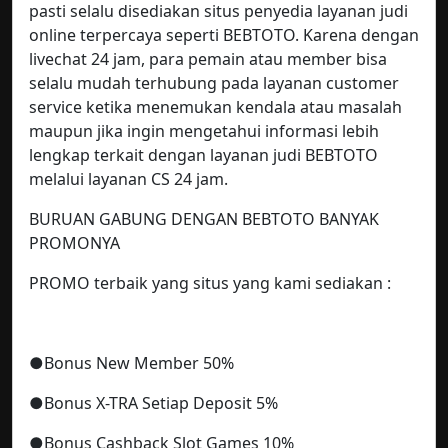
pasti selalu disediakan situs penyedia layanan judi
online terpercaya seperti BEBTOTO. Karena dengan
livechat 24 jam, para pemain atau member bisa
selalu mudah terhubung pada layanan customer
service ketika menemukan kendala atau masalah
maupun jika ingin mengetahui informasi lebih
lengkap terkait dengan layanan judi BEBTOTO
melalui layanan CS 24 jam.
BURUAN GABUNG DENGAN BEBTOTO BANYAK
PROMONYA
PROMO terbaik yang situs yang kami sediakan :
●Bonus New Member 50%
●Bonus X-TRA Setiap Deposit 5%
●Bonus Cashback Slot Games 10%