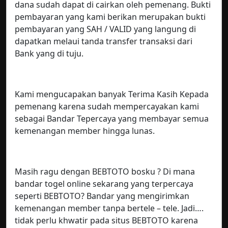
dana sudah dapat di cairkan oleh pemenang. Bukti
pembayaran yang kami berikan merupakan bukti
pembayaran yang SAH / VALID yang langung di
dapatkan melaui tanda transfer transaksi dari
Bank yang di tuju.
Kami mengucapakan banyak Terima Kasih Kepada
pemenang karena sudah mempercayakan kami
sebagai Bandar Tepercaya yang membayar semua
kemenangan member hingga lunas.
Masih ragu dengan BEBTOTO bosku ? Di mana
bandar togel online sekarang yang terpercaya
seperti BEBTOTO? Bandar yang mengirimkan
kemenangan member tanpa bertele – tele. Jadi….
tidak perlu khwatir pada situs BEBTOTO karena