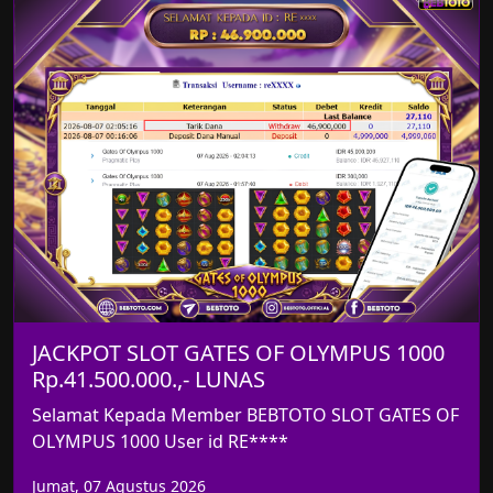
JACKPOT SLOT GATES OF OLYMPUS 1000
Rp.41.500.000.,- LUNAS
Selamat Kepada Member BEBTOTO SLOT GATES OF
OLYMPUS 1000 User id RE****
Jumat, 07 Agustus 2026