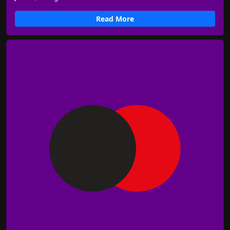
Read More