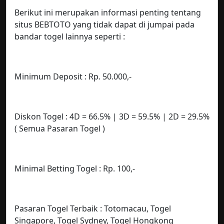
Berikut ini merupakan informasi penting tentang
situs BEBTOTO yang tidak dapat di jumpai pada
bandar togel lainnya seperti :
Minimum Deposit : Rp. 50.000,-
Diskon Togel : 4D = 66.5% | 3D = 59.5% | 2D = 29.5%
( Semua Pasaran Togel )
Minimal Betting Togel : Rp. 100,-
Pasaran Togel Terbaik : Totomacau, Togel
Singapore, Togel Sydney, Togel Hongkong