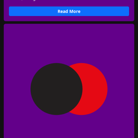
Read More