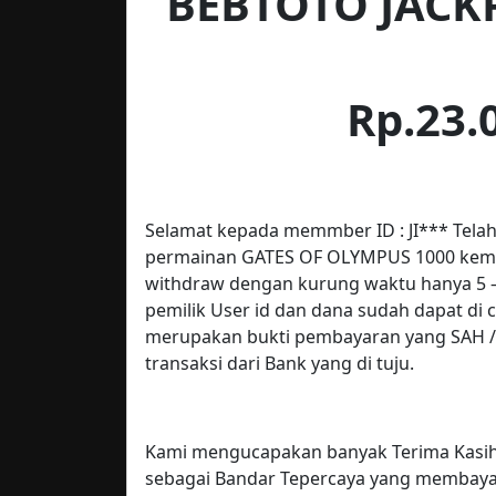
BEBTOTO JACK
Rp.23.
Selamat kepada memmber ID : JI*** Tel
permainan GATES OF OLYMPUS 1000 kemen
withdraw dengan kurung waktu hanya 5 
pemilik User id dan dana sudah dapat di
merupakan bukti pembayaran yang SAH / 
transaksi dari Bank yang di tuju.
Kami mengucapakan banyak Terima Kasi
sebagai Bandar Tepercaya yang membay