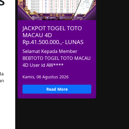
S
JACKPOT TOGEL TOTO
MACAU 4D
Rp.41.500.000.,- LUNAS
Selamat Kepada Member
BEBTOTO TOGEL TOTO MACAU
4D User id AW****
da
Kamis, 06 Agustus 2026
an
Read More