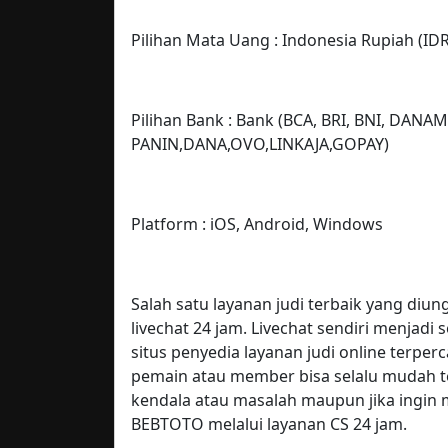
Pilihan Mata Uang : Indonesia Rupiah (IDR
Pilihan Bank : Bank (BCA, BRI, BNI, DAN
PANIN,DANA,OVO,LINKAJA,GOPAY)
Platform : iOS, Android, Windows
Salah satu layanan judi terbaik yang diu
livechat 24 jam. Livechat sendiri menjadi 
situs penyedia layanan judi online terper
pemain atau member bisa selalu mudah 
kendala atau masalah maupun jika ingin m
BEBTOTO melalui layanan CS 24 jam.