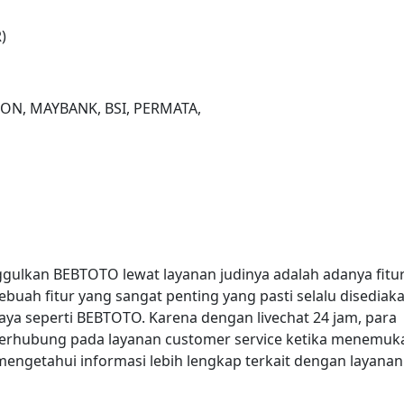
)
AMON, MAYBANK, BSI, PERMATA,
nggulkan BEBTOTO lewat layanan judinya adalah adanya fitu
sebuah fitur yang sangat penting yang pasti selalu disediak
caya seperti BEBTOTO. Karena dengan livechat 24 jam, para
terhubung pada layanan customer service ketika menemuk
engetahui informasi lebih lengkap terkait dengan layanan 