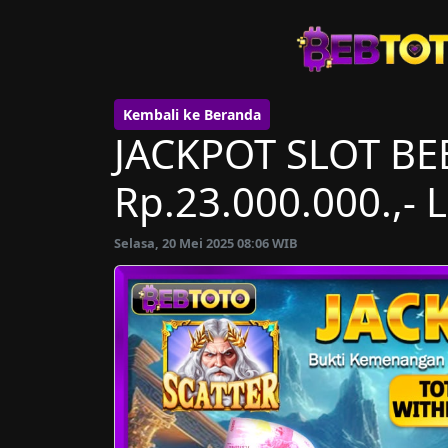
Kembali ke Beranda
JACKPOT SLOT B
Rp.23.000.000.,-
Selasa, 20 Mei 2025 08:06 WIB