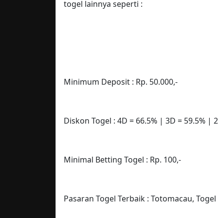
togel lainnya seperti :
Minimum Deposit : Rp. 50.000,-
Diskon Togel : 4D = 66.5% | 3D = 59.5% | 
Minimal Betting Togel : Rp. 100,-
Pasaran Togel Terbaik : Totomacau, Toge