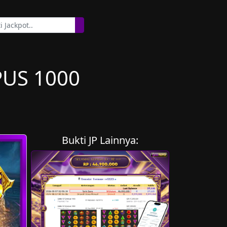
PUS 1000
Bukti JP Lainnya: