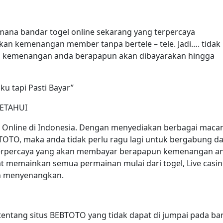
ana bandar togel online sekarang yang terpercaya
an kemenangan member tanpa bertele – tele. Jadi…. tidak
na kemenangan anda berapapun akan dibayarakan hingga
ku tapi Pasti Bayar”
KETAHUI
ot Online di Indonesia. Dengan menyediakan berbagai mac
TOTO, maka anda tidak perlu ragu lagi untuk bergabung d
 terpercaya yang akan membayar berapapun kemenangan a
t memainkan semua permainan mulai dari togel, Live casi
an menyenangkan.
 tentang situs BEBTOTO yang tidak dapat di jumpai pada ba