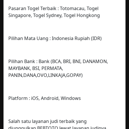
Pasaran Togel Terbaik : Totomacau, Togel
Singapore, Togel Sydney, Togel Hongkong
Pilihan Mata Uang : Indonesia Rupiah (IDR)
Pilihan Bank : Bank (BCA, BRI, BNI, DANAMON,
MAYBANK, BSI, PERMATA,
PANIN,DANA,OVO,LINKAJA,GOPAY)
Platform : iOS, Android, Windows
Salah satu layanan judi terbaik yang
diunggulkan BEBTOTO lewat layanan judinya