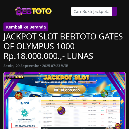
Kembali ke Beranda
JACKPOT SLOT BEBTOTO GATES
OF OLYMPUS 1000
Rp.18.000.000.,- LUNAS
Senin, 29 September 2025 07:23 WIB