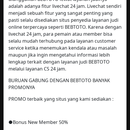
adalah adanya fitur livechat 24 jam. Livechat sendiri
menjadi sebuah fitur yang sangat penting yang
pasti selalu disediakan situs penyedia layanan judi
online terpercaya seperti BEBTOTO. Karena dengan
livechat 24 jam, para pemain atau member bisa
selalu mudah terhubung pada layanan customer
service ketika menemukan kendala atau masalah
maupun jika ingin mengetahui informasi lebih
lengkap terkait dengan layanan judi BEBTOTO
melalui layanan CS 24 jam.
BURUAN GABUNG DENGAN BEBTOTO BANYAK
PROMONYA
PROMO terbaik yang situs yang kami sediakan :
●Bonus New Member 50%