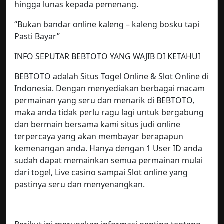
hingga lunas kepada pemenang.
“Bukan bandar online kaleng – kaleng bosku tapi
Pasti Bayar”
INFO SEPUTAR BEBTOTO YANG WAJIB DI KETAHUI
BEBTOTO adalah Situs Togel Online & Slot Online di
Indonesia. Dengan menyediakan berbagai macam
permainan yang seru dan menarik di BEBTOTO,
maka anda tidak perlu ragu lagi untuk bergabung
dan bermain bersama kami situs judi online
terpercaya yang akan membayar berapapun
kemenangan anda. Hanya dengan 1 User ID anda
sudah dapat memainkan semua permainan mulai
dari togel, Live casino sampai Slot online yang
pastinya seru dan menyenangkan.