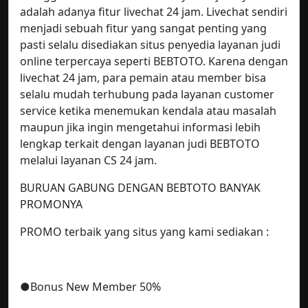
adalah adanya fitur livechat 24 jam. Livechat sendiri
menjadi sebuah fitur yang sangat penting yang
pasti selalu disediakan situs penyedia layanan judi
online terpercaya seperti BEBTOTO. Karena dengan
livechat 24 jam, para pemain atau member bisa
selalu mudah terhubung pada layanan customer
service ketika menemukan kendala atau masalah
maupun jika ingin mengetahui informasi lebih
lengkap terkait dengan layanan judi BEBTOTO
melalui layanan CS 24 jam.
BURUAN GABUNG DENGAN BEBTOTO BANYAK
PROMONYA
PROMO terbaik yang situs yang kami sediakan :
●Bonus New Member 50%