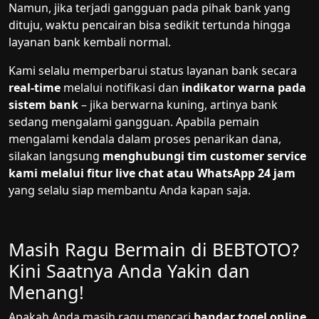
Namun, jika terjadi gangguan pada pihak bank yang
dituju, waktu pencairan bisa sedikit tertunda hingga
layanan bank kembali normal.
Kami selalu memperbarui status layanan bank secara
real-time
melalui notifikasi dan
indikator warna pada
sistem bank
– jika berwarna kuning, artinya bank
sedang mengalami gangguan. Apabila pemain
mengalami kendala dalam proses penarikan dana,
silakan langsung
menghubungi tim customer service
kami melalui fitur live chat atau WhatsApp 24 jam
yang selalu siap membantu Anda kapan saja.
Masih Ragu Bermain di BEBTOTO?
Kini Saatnya Anda Yakin dan
Menang!
Apakah Anda masih ragu mencari
bandar togel online