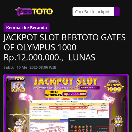
Kembali ke Beranda
JACKPOT SLOT BEBTOTO GATES
OF OLYMPUS 1000
Rp.12.000.000.,- LUNAS
Sabtu, 10 Mei 2025 08:06 WIB