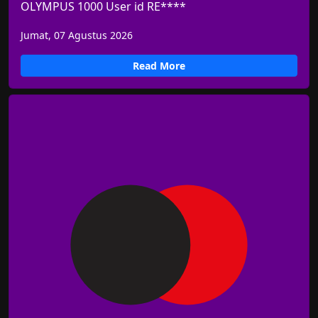
OLYMPUS 1000 User id RE****
Jumat, 07 Agustus 2026
Read More