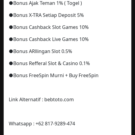
●Bonus Ajak Teman 1% ( Togel )
●Bonus X-TRA Setiap Deposit 5%
●Bonus Cashback Slot Games 10%
●Bonus Cashback Live Games 10%
●Bonus ARllingan Slot 0.5%
●Bonus Refferal Slot & Casino 0.1%
●Bonus FreeSpin Murni + Buy FreeSpin
Link Alternatif : bebtoto.com
Whatsapp : +62 817-9289-474