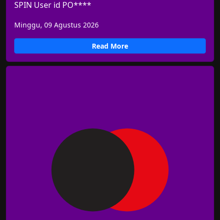
SPIN User id PO****
Minggu, 09 Agustus 2026
Read More