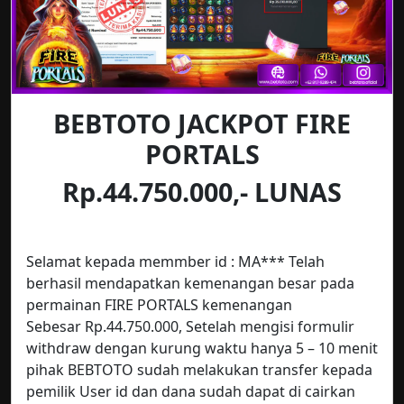
BEBTOTO JACKPOT FIRE
PORTALS
Rp.44.750.000,- LUNAS
Selamat kepada memmber id : MA*** Telah
berhasil mendapatkan kemenangan besar pada
permainan FIRE PORTALS kemenangan
Sebesar Rp.44.750.000, Setelah mengisi formulir
withdraw dengan kurung waktu hanya 5 – 10 menit
pihak BEBTOTO sudah melakukan transfer kepada
pemilik User id dan dana sudah dapat di cairkan