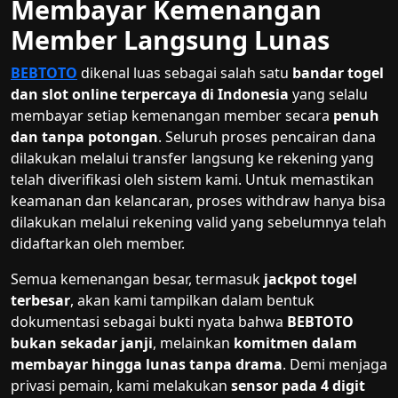
Membayar Kemenangan
Member Langsung Lunas
BEBTOTO
dikenal luas sebagai salah satu
bandar togel
dan slot online terpercaya di Indonesia
yang selalu
membayar setiap kemenangan member secara
penuh
dan tanpa potongan
. Seluruh proses pencairan dana
dilakukan melalui transfer langsung ke rekening yang
telah diverifikasi oleh sistem kami. Untuk memastikan
keamanan dan kelancaran, proses withdraw hanya bisa
dilakukan melalui rekening valid yang sebelumnya telah
didaftarkan oleh member.
Semua kemenangan besar, termasuk
jackpot togel
terbesar
, akan kami tampilkan dalam bentuk
dokumentasi sebagai bukti nyata bahwa
BEBTOTO
bukan sekadar janji
, melainkan
komitmen dalam
membayar hingga lunas tanpa drama
. Demi menjaga
privasi pemain, kami melakukan
sensor pada 4 digit