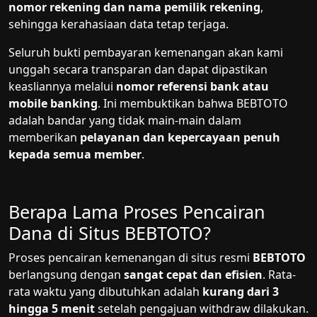
nomor rekening dan nama pemilik rekening
,
sehingga kerahasiaan data tetap terjaga.
Seluruh bukti pembayaran kemenangan akan kami
unggah secara transparan dan dapat dipastikan
keasliannya melalui
nomor referensi bank atau
mobile banking
. Ini membuktikan bahwa BEBTOTO
adalah bandar yang tidak main-main dalam
memberikan
pelayanan dan kepercayaan penuh
kepada semua member
.
Berapa Lama Proses Pencairan
Dana di Situs BEBTOTO?
Proses pencairan kemenangan di situs resmi
BEBTOTO
berlangsung dengan
sangat cepat dan efisien
. Rata-
rata waktu yang dibutuhkan adalah
kurang dari 3
hingga 5 menit
setelah pengajuan withdraw dilakukan.