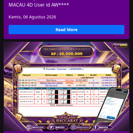
MACAU 4D User id AW****
Kamis, 06 Agustus 2026
Read More