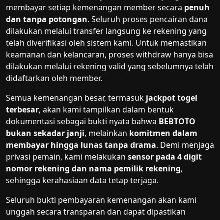
membayar setiap kemenangan member secara
penuh
dan tanpa potongan
. Seluruh proses pencairan dana
dilakukan melalui transfer langsung ke rekening yang
telah diverifikasi oleh sistem kami. Untuk memastikan
keamanan dan kelancaran, proses withdraw hanya bisa
dilakukan melalui rekening valid yang sebelumnya telah
didaftarkan oleh member.
Semua kemenangan besar, termasuk
jackpot togel
terbesar
, akan kami tampilkan dalam bentuk
dokumentasi sebagai bukti nyata bahwa
BEBTOTO
bukan sekadar janji
, melainkan
komitmen dalam
membayar hingga lunas tanpa drama
. Demi menjaga
privasi pemain, kami melakukan
sensor pada 4 digit
nomor rekening dan nama pemilik rekening
,
sehingga kerahasiaan data tetap terjaga.
Seluruh bukti pembayaran kemenangan akan kami
unggah secara transparan dan dapat dipastikan