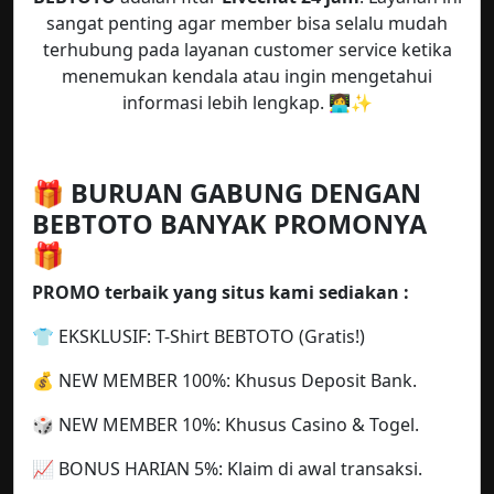
sangat penting agar member bisa selalu mudah
terhubung pada layanan customer service ketika
menemukan kendala atau ingin mengetahui
informasi lebih lengkap. 👩‍💻✨
🎁
BURUAN GABUNG DENGAN
BEBTOTO BANYAK PROMONYA
🎁
PROMO terbaik yang situs kami sediakan :
👕 EKSKLUSIF: T-Shirt BEBTOTO (Gratis!)
💰 NEW MEMBER 100%: Khusus Deposit Bank.
🎲 NEW MEMBER 10%: Khusus Casino & Togel.
📈 BONUS HARIAN 5%: Klaim di awal transaksi.