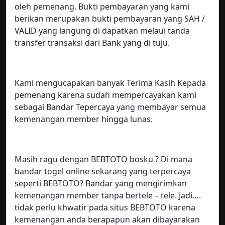
oleh pemenang. Bukti pembayaran yang kami
berikan merupakan bukti pembayaran yang SAH /
VALID yang langung di dapatkan melaui tanda
transfer transaksi dari Bank yang di tuju.
Kami mengucapakan banyak Terima Kasih Kepada
pemenang karena sudah mempercayakan kami
sebagai Bandar Tepercaya yang membayar semua
kemenangan member hingga lunas.
Masih ragu dengan BEBTOTO bosku ? Di mana
bandar togel online sekarang yang terpercaya
seperti BEBTOTO? Bandar yang mengirimkan
kemenangan member tanpa bertele – tele. Jadi….
tidak perlu khwatir pada situs BEBTOTO karena
kemenangan anda berapapun akan dibayarakan