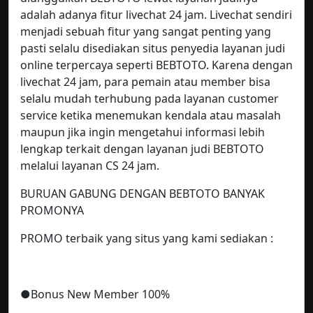
adalah adanya fitur livechat 24 jam. Livechat sendiri
menjadi sebuah fitur yang sangat penting yang
pasti selalu disediakan situs penyedia layanan judi
online terpercaya seperti BEBTOTO. Karena dengan
livechat 24 jam, para pemain atau member bisa
selalu mudah terhubung pada layanan customer
service ketika menemukan kendala atau masalah
maupun jika ingin mengetahui informasi lebih
lengkap terkait dengan layanan judi BEBTOTO
melalui layanan CS 24 jam.
BURUAN GABUNG DENGAN BEBTOTO BANYAK
PROMONYA
PROMO terbaik yang situs yang kami sediakan :
●Bonus New Member 100%