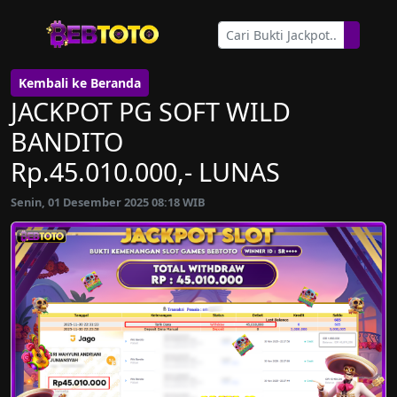
Kembali ke Beranda
JACKPOT PG SOFT WILD
BANDITO
Rp.45.010.000,- LUNAS
Senin, 01 Desember 2025 08:18 WIB