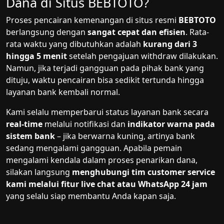
Dana di Situs BEBTOTO?
Proses pencairan kemenangan di situs resmi
BEBTOTO
berlangsung dengan
sangat cepat dan efisien
. Rata-
rata waktu yang dibutuhkan adalah
kurang dari 3
hingga 5 menit
setelah pengajuan withdraw dilakukan.
Namun, jika terjadi gangguan pada pihak bank yang
dituju, waktu pencairan bisa sedikit tertunda hingga
layanan bank kembali normal.
Kami selalu memperbarui status layanan bank secara
real-time
melalui notifikasi dan
indikator warna pada
sistem bank
– jika berwarna kuning, artinya bank
sedang mengalami gangguan. Apabila pemain
mengalami kendala dalam proses penarikan dana,
silakan langsung
menghubungi tim customer service
kami melalui fitur live chat atau WhatsApp 24 jam
yang selalu siap membantu Anda kapan saja.