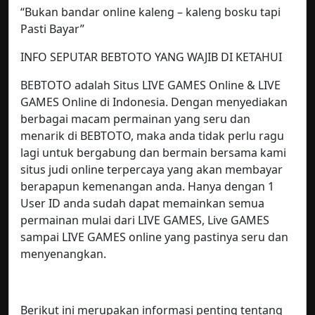
“Bukan bandar online kaleng – kaleng bosku tapi
Pasti Bayar”
INFO SEPUTAR BEBTOTO YANG WAJIB DI KETAHUI
BEBTOTO adalah Situs LIVE GAMES Online & LIVE
GAMES Online di Indonesia. Dengan menyediakan
berbagai macam permainan yang seru dan
menarik di BEBTOTO, maka anda tidak perlu ragu
lagi untuk bergabung dan bermain bersama kami
situs judi online terpercaya yang akan membayar
berapapun kemenangan anda. Hanya dengan 1
User ID anda sudah dapat memainkan semua
permainan mulai dari LIVE GAMES, Live GAMES
sampai LIVE GAMES online yang pastinya seru dan
menyenangkan.
Berikut ini merupakan informasi penting tentang