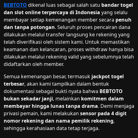
BEBTOTO
dikenal luas sebagai salah satu
bandar togel
dan slot online terpercaya di Indonesia
yang selalu
membayar setiap kemenangan member secara
penuh
dan tanpa potongan
. Seluruh proses pencairan dana
dilakukan melalui transfer langsung ke rekening yang
telah diverifikasi oleh sistem kami. Untuk memastikan
keamanan dan kelancaran, proses withdraw hanya bisa
dilakukan melalui rekening valid yang sebelumnya telah
didaftarkan oleh member.
Semua kemenangan besar, termasuk
jackpot togel
terbesar
, akan kami tampilkan dalam bentuk
dokumentasi sebagai bukti nyata bahwa
BEBTOTO
bukan sekadar janji
, melainkan
komitmen dalam
membayar hingga lunas tanpa drama
. Demi menjaga
privasi pemain, kami melakukan
sensor pada 4 digit
nomor rekening dan nama pemilik rekening
,
sehingga kerahasiaan data tetap terjaga.