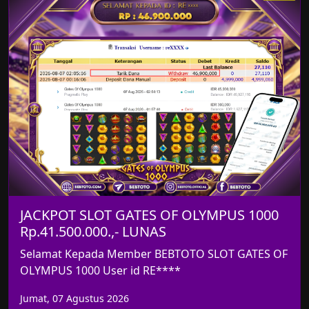
JACKPOT SLOT GATES OF OLYMPUS 1000
Rp.41.500.000.,- LUNAS
Selamat Kepada Member BEBTOTO SLOT GATES OF
OLYMPUS 1000 User id RE****
Jumat, 07 Agustus 2026