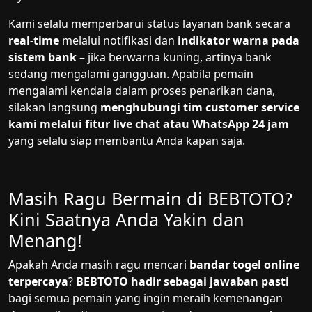
Kami selalu memperbarui status layanan bank secara
real-time
melalui notifikasi dan
indikator warna pada
sistem bank
– jika berwarna kuning, artinya bank
sedang mengalami gangguan. Apabila pemain
mengalami kendala dalam proses penarikan dana,
silakan langsung
menghubungi tim customer service
kami melalui fitur live chat atau WhatsApp 24 jam
yang selalu siap membantu Anda kapan saja.
Masih Ragu Bermain di BEBTOTO?
Kini Saatnya Anda Yakin dan
Menang!
Apakah Anda masih ragu mencari
bandar togel online
terpercaya
?
BEBTOTO hadir sebagai jawaban pasti
bagi semua pemain yang ingin meraih kemenangan