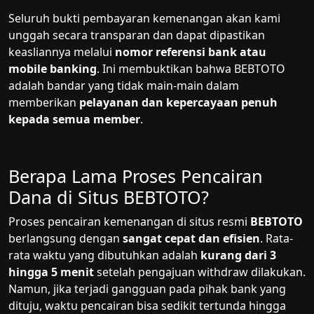
Seluruh bukti pembayaran kemenangan akan kami
unggah secara transparan dan dapat dipastikan
keasliannya melalui
nomor referensi bank atau
mobile banking
. Ini membuktikan bahwa BEBTOTO
adalah bandar yang tidak main-main dalam
memberikan
pelayanan dan kepercayaan penuh
kepada semua member
.
Berapa Lama Proses Pencairan
Dana di Situs BEBTOTO?
Proses pencairan kemenangan di situs resmi
BEBTOTO
berlangsung dengan
sangat cepat dan efisien
. Rata-
rata waktu yang dibutuhkan adalah
kurang dari 3
hingga 5 menit
setelah pengajuan withdraw dilakukan.
Namun, jika terjadi gangguan pada pihak bank yang
dituju, waktu pencairan bisa sedikit tertunda hingga