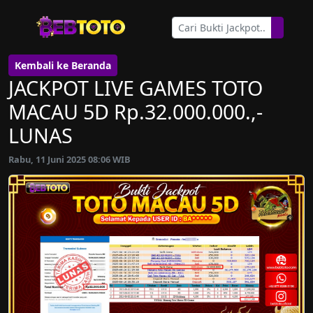
Kembali ke Beranda
JACKPOT LIVE GAMES TOTO
MACAU 5D Rp.32.000.000.,-
LUNAS
Rabu, 11 Juni 2025 08:06 WIB