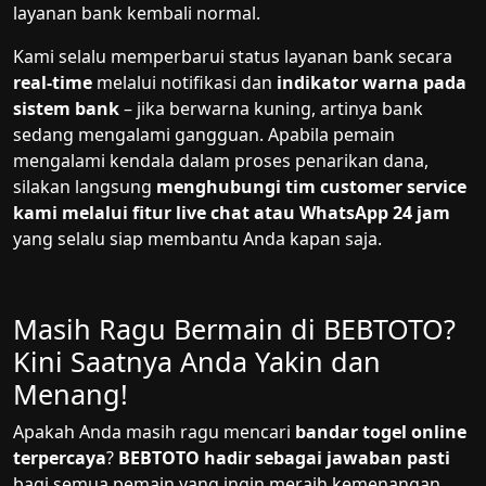
layanan bank kembali normal.
Kami selalu memperbarui status layanan bank secara
real-time
melalui notifikasi dan
indikator warna pada
sistem bank
– jika berwarna kuning, artinya bank
sedang mengalami gangguan. Apabila pemain
mengalami kendala dalam proses penarikan dana,
silakan langsung
menghubungi tim customer service
kami melalui fitur live chat atau WhatsApp 24 jam
yang selalu siap membantu Anda kapan saja.
Masih Ragu Bermain di BEBTOTO?
Kini Saatnya Anda Yakin dan
Menang!
Apakah Anda masih ragu mencari
bandar togel online
terpercaya
?
BEBTOTO hadir sebagai jawaban pasti
bagi semua pemain yang ingin meraih kemenangan