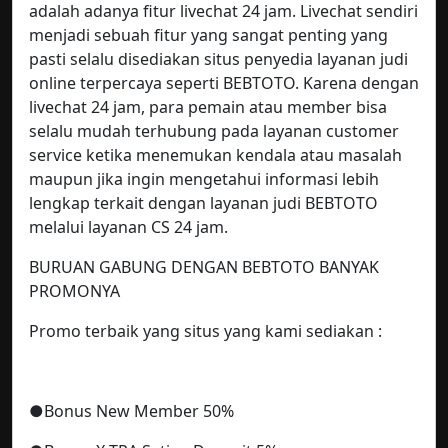
adalah adanya fitur livechat 24 jam. Livechat sendiri
menjadi sebuah fitur yang sangat penting yang
pasti selalu disediakan situs penyedia layanan judi
online terpercaya seperti BEBTOTO. Karena dengan
livechat 24 jam, para pemain atau member bisa
selalu mudah terhubung pada layanan customer
service ketika menemukan kendala atau masalah
maupun jika ingin mengetahui informasi lebih
lengkap terkait dengan layanan judi BEBTOTO
melalui layanan CS 24 jam.
BURUAN GABUNG DENGAN BEBTOTO BANYAK
PROMONYA
Promo terbaik yang situs yang kami sediakan :
●Bonus New Member 50%