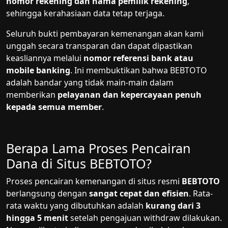
nomor rekening dan nama pemilik rekening
,
sehingga kerahasiaan data tetap terjaga.
Seluruh bukti pembayaran kemenangan akan kami
unggah secara transparan dan dapat dipastikan
keasliannya melalui
nomor referensi bank atau
mobile banking
. Ini membuktikan bahwa BEBTOTO
adalah bandar yang tidak main-main dalam
memberikan
pelayanan dan kepercayaan penuh
kepada semua member
.
Berapa Lama Proses Pencairan
Dana di Situs BEBTOTO?
Proses pencairan kemenangan di situs resmi
BEBTOTO
berlangsung dengan
sangat cepat dan efisien
. Rata-
rata waktu yang dibutuhkan adalah
kurang dari 3
hingga 5 menit
setelah pengajuan withdraw dilakukan.