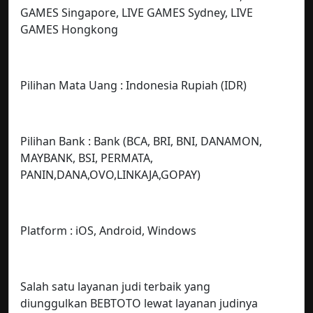
GAMES Singapore, LIVE GAMES Sydney, LIVE
GAMES Hongkong
Pilihan Mata Uang : Indonesia Rupiah (IDR)
Pilihan Bank : Bank (BCA, BRI, BNI, DANAMON,
MAYBANK, BSI, PERMATA,
PANIN,DANA,OVO,LINKAJA,GOPAY)
Platform : iOS, Android, Windows
Salah satu layanan judi terbaik yang
diunggulkan BEBTOTO lewat layanan judinya