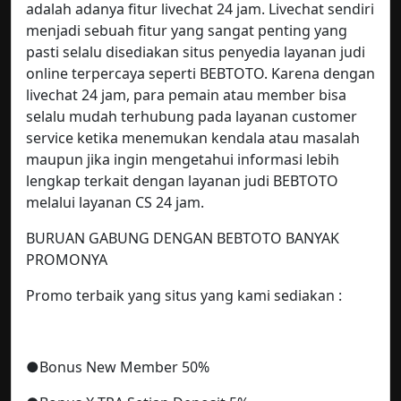
adalah adanya fitur livechat 24 jam. Livechat sendiri
menjadi sebuah fitur yang sangat penting yang
pasti selalu disediakan situs penyedia layanan judi
online terpercaya seperti BEBTOTO. Karena dengan
livechat 24 jam, para pemain atau member bisa
selalu mudah terhubung pada layanan customer
service ketika menemukan kendala atau masalah
maupun jika ingin mengetahui informasi lebih
lengkap terkait dengan layanan judi BEBTOTO
melalui layanan CS 24 jam.
BURUAN GABUNG DENGAN BEBTOTO BANYAK
PROMONYA
Promo terbaik yang situs yang kami sediakan :
●Bonus New Member 50%