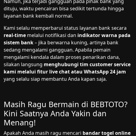
Namun, jika terjadi gangguan pada pihak bank yang
dituju, waktu pencairan bisa sedikit tertunda hingga
layanan bank kembali normal.
Kami selalu memperbarui status layanan bank secara
real-time
melalui notifikasi dan
indikator warna pada
sistem bank
– jika berwarna kuning, artinya bank
sedang mengalami gangguan. Apabila pemain
mengalami kendala dalam proses penarikan dana,
silakan langsung
menghubungi tim customer service
kami melalui fitur live chat atau WhatsApp 24 jam
yang selalu siap membantu Anda kapan saja.
Masih Ragu Bermain di BEBTOTO?
Kini Saatnya Anda Yakin dan
Menang!
Apakah Anda masih ragu mencari
bandar togel online