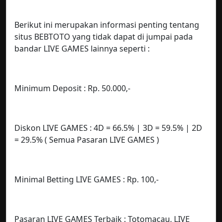
Berikut ini merupakan informasi penting tentang
situs BEBTOTO yang tidak dapat di jumpai pada
bandar LIVE GAMES lainnya seperti :
Minimum Deposit : Rp. 50.000,-
Diskon LIVE GAMES : 4D = 66.5% | 3D = 59.5% | 2D
= 29.5% ( Semua Pasaran LIVE GAMES )
Minimal Betting LIVE GAMES : Rp. 100,-
Pasaran LIVE GAMES Terbaik : Totomacau, LIVE