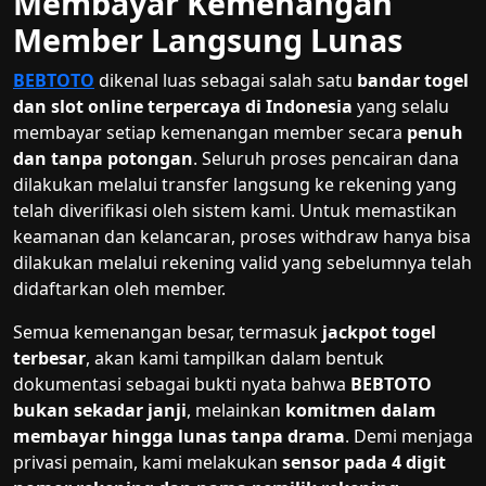
Membayar Kemenangan
Member Langsung Lunas
BEBTOTO
dikenal luas sebagai salah satu
bandar togel
dan slot online terpercaya di Indonesia
yang selalu
membayar setiap kemenangan member secara
penuh
dan tanpa potongan
. Seluruh proses pencairan dana
dilakukan melalui transfer langsung ke rekening yang
telah diverifikasi oleh sistem kami. Untuk memastikan
keamanan dan kelancaran, proses withdraw hanya bisa
dilakukan melalui rekening valid yang sebelumnya telah
didaftarkan oleh member.
Semua kemenangan besar, termasuk
jackpot togel
terbesar
, akan kami tampilkan dalam bentuk
dokumentasi sebagai bukti nyata bahwa
BEBTOTO
bukan sekadar janji
, melainkan
komitmen dalam
membayar hingga lunas tanpa drama
. Demi menjaga
privasi pemain, kami melakukan
sensor pada 4 digit