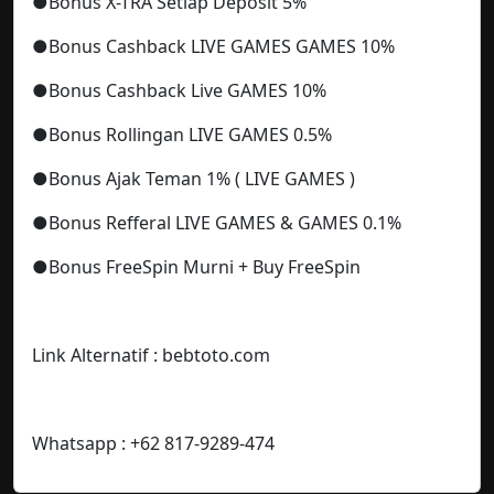
●Bonus X-TRA Setiap Deposit 5%
●Bonus Cashback LIVE GAMES GAMES 10%
●Bonus Cashback Live GAMES 10%
●Bonus Rollingan LIVE GAMES 0.5%
●Bonus Ajak Teman 1% ( LIVE GAMES )
●Bonus Refferal LIVE GAMES & GAMES 0.1%
●Bonus FreeSpin Murni + Buy FreeSpin
Link Alternatif : bebtoto.com
Whatsapp : +62 817-9289-474