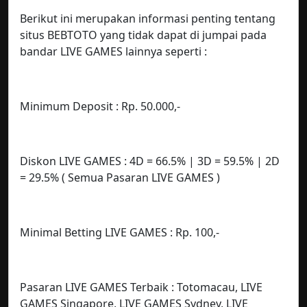
Berikut ini merupakan informasi penting tentang
situs BEBTOTO yang tidak dapat di jumpai pada
bandar LIVE GAMES lainnya seperti :
Minimum Deposit : Rp. 50.000,-
Diskon LIVE GAMES : 4D = 66.5% | 3D = 59.5% | 2D
= 29.5% ( Semua Pasaran LIVE GAMES )
Minimal Betting LIVE GAMES : Rp. 100,-
Pasaran LIVE GAMES Terbaik : Totomacau, LIVE
GAMES Singapore, LIVE GAMES Sydney, LIVE