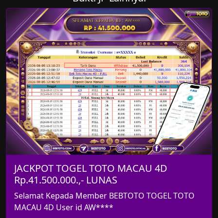
JACKPOT TOGEL TOTO MACAU 4D
Rp.41.500.000.,- LUNAS
Selamat Kepada Member BEBTOTO TOGEL TOTO
MACAU 4D User id AW****