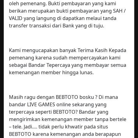
oleh pemenang. Bukti pembayaran yang kami
berikan merupakan bukti pembayaran yang SAH /
VALID yang langung di dapatkan melaui tanda
transfer transaksi dari Bank yang di tuju.
Kami mengucapakan banyak Terima Kasih Kepada
pemenang karena sudah mempercayakan kami
sebagai Bandar Tepercaya yang membayar semua
kemenangan member hingga lunas.
Masih ragu dengan BEBTOTO bosku ? Di mana
bandar LIVE GAMES online sekarang yang
terpercaya seperti BEBTOTO? Bandar yang
mengirimkan kemenangan member tanpa bertele
– tele. Jadi…. tidak perlu khwatir pada situs
BEBTOTO karena kemenangan anda berapapun