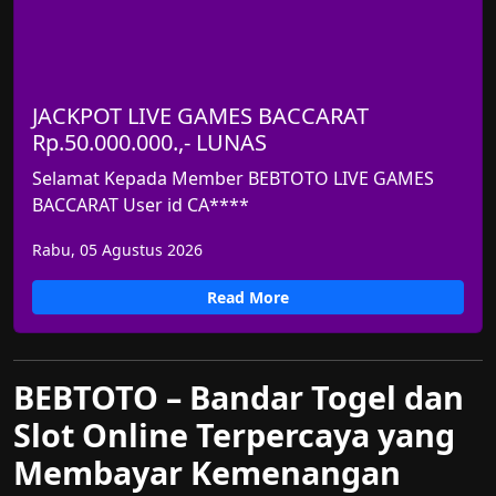
JACKPOT LIVE GAMES BACCARAT
Rp.50.000.000.,- LUNAS
Selamat Kepada Member BEBTOTO LIVE GAMES
BACCARAT User id CA****
Rabu, 05 Agustus 2026
Read More
BEBTOTO – Bandar Togel dan
Slot Online Terpercaya yang
Membayar Kemenangan