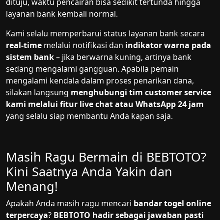
dituju, waktu pencairan bisa sedikit tertunda hingga
layanan bank kembali normal.
Kami selalu memperbarui status layanan bank secara
real-time
melalui notifikasi dan
indikator warna pada
sistem bank
– jika berwarna kuning, artinya bank
sedang mengalami gangguan. Apabila pemain
mengalami kendala dalam proses penarikan dana,
silakan langsung
menghubungi tim customer service
kami melalui fitur live chat atau WhatsApp 24 jam
yang selalu siap membantu Anda kapan saja.
Masih Ragu Bermain di BEBTOTO?
Kini Saatnya Anda Yakin dan
Menang!
Apakah Anda masih ragu mencari
bandar togel online
terpercaya
?
BEBTOTO hadir sebagai jawaban pasti