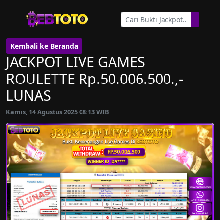
Kembali ke Beranda
JACKPOT LIVE GAMES
ROULETTE Rp.50.006.500.,-
LUNAS
Kamis, 14 Agustus 2025 08:13 WIB