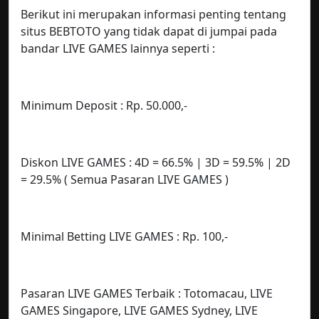
Berikut ini merupakan informasi penting tentang
situs BEBTOTO yang tidak dapat di jumpai pada
bandar LIVE GAMES lainnya seperti :
Minimum Deposit : Rp. 50.000,-
Diskon LIVE GAMES : 4D = 66.5% | 3D = 59.5% | 2D
= 29.5% ( Semua Pasaran LIVE GAMES )
Minimal Betting LIVE GAMES : Rp. 100,-
Pasaran LIVE GAMES Terbaik : Totomacau, LIVE
GAMES Singapore, LIVE GAMES Sydney, LIVE