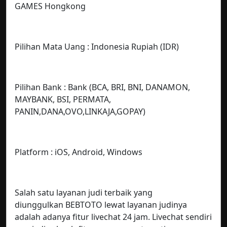
GAMES Hongkong
Pilihan Mata Uang : Indonesia Rupiah (IDR)
Pilihan Bank : Bank (BCA, BRI, BNI, DANAMON,
MAYBANK, BSI, PERMATA,
PANIN,DANA,OVO,LINKAJA,GOPAY)
Platform : iOS, Android, Windows
Salah satu layanan judi terbaik yang
diunggulkan BEBTOTO lewat layanan judinya
adalah adanya fitur livechat 24 jam. Livechat sendiri