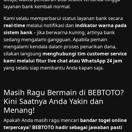
layanan bank kembali normal.
Kami selalu memperbarui status layanan bank secara
real-time
melalui notifikasi dan
indikator warna pada
sistem bank
– jika berwarna kuning, artinya bank
sedang mengalami gangguan. Apabila pemain
mengalami kendala dalam proses penarikan dana,
silakan langsung
menghubungi tim customer service
kami melalui fitur live chat atau WhatsApp 24 jam
yang selalu siap membantu Anda kapan saja.
Masih Ragu Bermain di BEBTOTO?
Kini Saatnya Anda Yakin dan
Menang!
Apakah Anda masih ragu mencari
bandar togel online
terpercaya
?
BEBTOTO hadir sebagai jawaban pasti