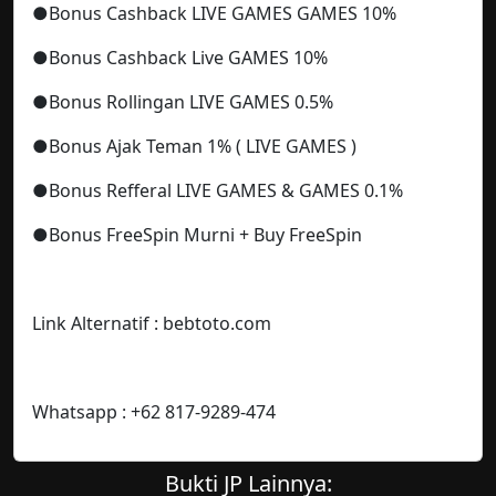
●Bonus Cashback LIVE GAMES GAMES 10%
●Bonus Cashback Live GAMES 10%
●Bonus Rollingan LIVE GAMES 0.5%
●Bonus Ajak Teman 1% ( LIVE GAMES )
●Bonus Refferal LIVE GAMES & GAMES 0.1%
●Bonus FreeSpin Murni + Buy FreeSpin
Link Alternatif : bebtoto.com
Whatsapp : +62 817-9289-474
Bukti JP Lainnya: