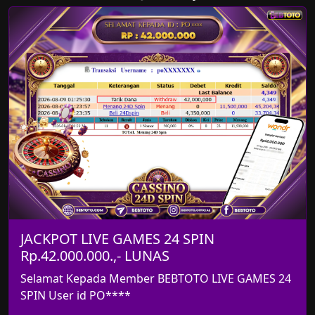
JACKPOT LIVE GAMES 24 SPIN
Rp.42.000.000.,- LUNAS
Selamat Kepada Member BEBTOTO LIVE GAMES 24
SPIN User id PO****