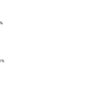
0%
.1%