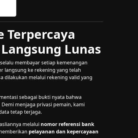
e Terpercaya
Langsung Lunas
selalu membayar setiap kemenangan
er langsung ke rekening yang telah
 dilakukan melalui rekening valid yang
mentasi sebagai bukti nyata bahwa
. Demi menjaga privasi pemain, kami
ata tetap terjaga.
asliannya melalui
nomor referensi bank
 memberikan
pelayanan dan kepercayaan