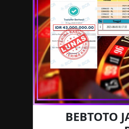
BEBTOTO J