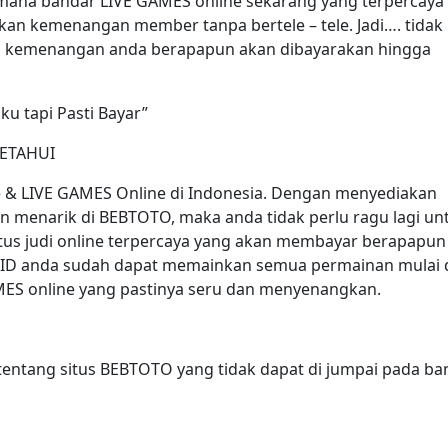
mana bandar LIVE GAMES online sekarang yang terpercaya
an kemenangan member tanpa bertele – tele. Jadi…. tidak
na kemenangan anda berapapun akan dibayarakan hingga
ku tapi Pasti Bayar”
KETAHUI
 & LIVE GAMES Online di Indonesia. Dengan menyediakan
 menarik di BEBTOTO, maka anda tidak perlu ragu lagi un
us judi online terpercaya yang akan membayar berapapun
ID anda sudah dapat memainkan semua permainan mulai 
ES online yang pastinya seru dan menyenangkan.
 tentang situs BEBTOTO yang tidak dapat di jumpai pada ba