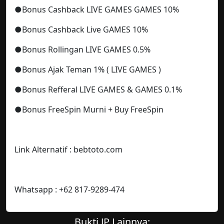
●Bonus Cashback LIVE GAMES GAMES 10%
●Bonus Cashback Live GAMES 10%
●Bonus Rollingan LIVE GAMES 0.5%
●Bonus Ajak Teman 1% ( LIVE GAMES )
●Bonus Refferal LIVE GAMES & GAMES 0.1%
●Bonus FreeSpin Murni + Buy FreeSpin
Link Alternatif : bebtoto.com
Whatsapp : +62 817-9289-474
Bukti JP Lainnya: