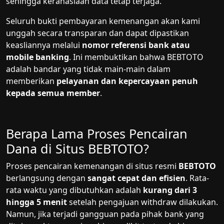
sehingga kerahasiaan data tetap terjaga.
Seluruh bukti pembayaran kemenangan akan kami
unggah secara transparan dan dapat dipastikan
keasliannya melalui
nomor referensi bank atau
mobile banking
. Ini membuktikan bahwa BEBTOTO
adalah bandar yang tidak main-main dalam
memberikan
pelayanan dan kepercayaan penuh
kepada semua member
.
Berapa Lama Proses Pencairan
Dana di Situs BEBTOTO?
Proses pencairan kemenangan di situs resmi
BEBTOTO
berlangsung dengan
sangat cepat dan efisien
. Rata-
rata waktu yang dibutuhkan adalah
kurang dari 3
hingga 5 menit
setelah pengajuan withdraw dilakukan.
Namun, jika terjadi gangguan pada pihak bank yang