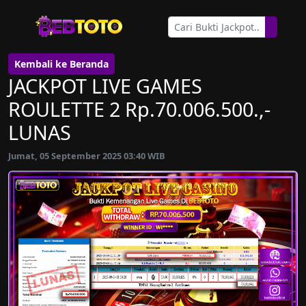
Kembali ke Beranda
JACKPOT LIVE GAMES
ROULETTE 2 Rp.70.006.500.,-
LUNAS
Jumat, 05 September 2025 03:40 WIB