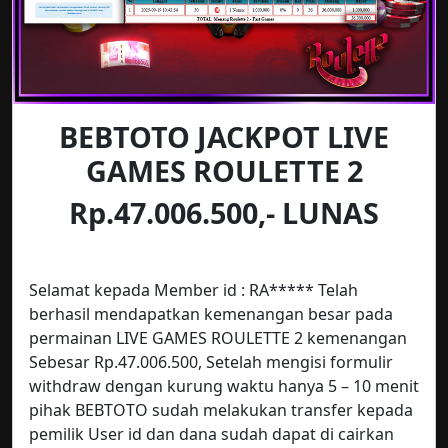
BEBTOTO JACKPOT LIVE
GAMES ROULETTE 2
Rp.47.006.500,- LUNAS
Selamat kepada Member id : RA***** Telah
berhasil mendapatkan kemenangan besar pada
permainan LIVE GAMES ROULETTE 2 kemenangan
Sebesar Rp.47.006.500, Setelah mengisi formulir
withdraw dengan kurung waktu hanya 5 – 10 menit
pihak BEBTOTO sudah melakukan transfer kepada
pemilik User id dan dana sudah dapat di cairkan