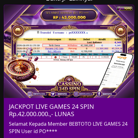
JACKPOT LIVE GAMES 24 SPIN
Rp.42.000.000.,- LUNAS
Selamat Kepada Member BEBTOTO LIVE GAMES 24
SPIN User id PO****