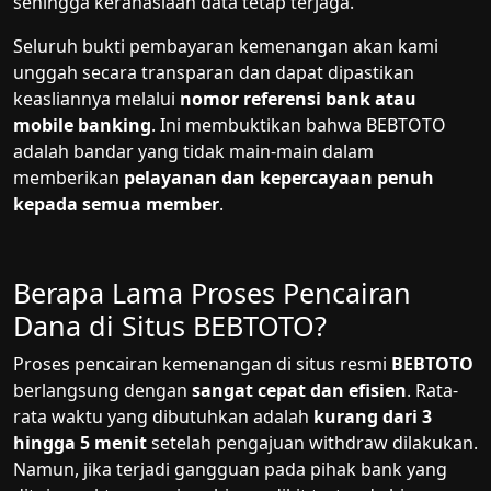
sehingga kerahasiaan data tetap terjaga.
Seluruh bukti pembayaran kemenangan akan kami
unggah secara transparan dan dapat dipastikan
keasliannya melalui
nomor referensi bank atau
mobile banking
. Ini membuktikan bahwa BEBTOTO
adalah bandar yang tidak main-main dalam
memberikan
pelayanan dan kepercayaan penuh
kepada semua member
.
Berapa Lama Proses Pencairan
Dana di Situs BEBTOTO?
Proses pencairan kemenangan di situs resmi
BEBTOTO
berlangsung dengan
sangat cepat dan efisien
. Rata-
rata waktu yang dibutuhkan adalah
kurang dari 3
hingga 5 menit
setelah pengajuan withdraw dilakukan.
Namun, jika terjadi gangguan pada pihak bank yang