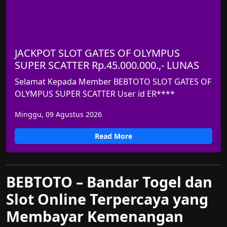
JACKPOT SLOT GATES OF OLYMPUS
SUPER SCATTER Rp.45.000.000.,- LUNAS
Selamat Kepada Member BEBTOTO SLOT GATES OF
OLYMPUS SUPER SCATTER User id ER****
Minggu, 09 Agustus 2026
Read More
BEBTOTO – Bandar Togel dan
Slot Online Terpercaya yang
Membayar Kemenangan