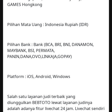
GAMES Hongkong
Pilihan Mata Uang : Indonesia Rupiah (IDR)
Pilihan Bank : Bank (BCA, BRI, BNI, DANAMON,
MAYBANK, BSI, PERMATA,
PANIN,DANA,OVO,LINKAJA,GOPAY)
Platform : iOS, Android, Windows
Salah satu layanan judi terbaik yang
diunggulkan BEBTOTO lewat layanan judinya
adalah adanya fitur livechat 24 jam. Livechat sendiri