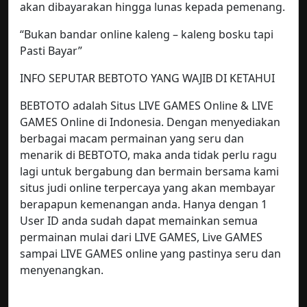
akan dibayarakan hingga lunas kepada pemenang.
“Bukan bandar online kaleng – kaleng bosku tapi
Pasti Bayar”
INFO SEPUTAR BEBTOTO YANG WAJIB DI KETAHUI
BEBTOTO adalah Situs LIVE GAMES Online & LIVE
GAMES Online di Indonesia. Dengan menyediakan
berbagai macam permainan yang seru dan
menarik di BEBTOTO, maka anda tidak perlu ragu
lagi untuk bergabung dan bermain bersama kami
situs judi online terpercaya yang akan membayar
berapapun kemenangan anda. Hanya dengan 1
User ID anda sudah dapat memainkan semua
permainan mulai dari LIVE GAMES, Live GAMES
sampai LIVE GAMES online yang pastinya seru dan
menyenangkan.