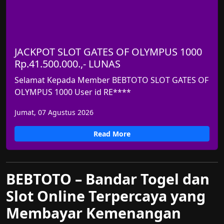
JACKPOT SLOT GATES OF OLYMPUS 1000
Rp.41.500.000.,- LUNAS
Selamat Kepada Member BEBTOTO SLOT GATES OF
OLYMPUS 1000 User id RE****
Jumat, 07 Agustus 2026
Read More
BEBTOTO – Bandar Togel dan
Slot Online Terpercaya yang
Membayar Kemenangan