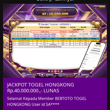
JACKPOT TOGEL HONGKONG
Rp.40.000.000.,- LUNAS
Selamat Kepada Member BEBTOTO TOGEL
HONGKONG User id SA****