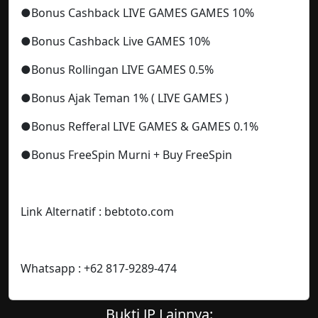
●Bonus Cashback LIVE GAMES GAMES 10%
●Bonus Cashback Live GAMES 10%
●Bonus Rollingan LIVE GAMES 0.5%
●Bonus Ajak Teman 1% ( LIVE GAMES )
●Bonus Refferal LIVE GAMES & GAMES 0.1%
●Bonus FreeSpin Murni + Buy FreeSpin
Link Alternatif : bebtoto.com
Whatsapp : +62 817-9289-474
Bukti JP Lainnya: