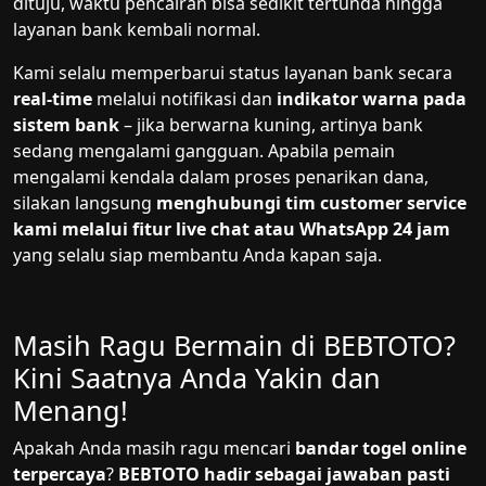
dituju, waktu pencairan bisa sedikit tertunda hingga
layanan bank kembali normal.
Kami selalu memperbarui status layanan bank secara
real-time
melalui notifikasi dan
indikator warna pada
sistem bank
– jika berwarna kuning, artinya bank
sedang mengalami gangguan. Apabila pemain
mengalami kendala dalam proses penarikan dana,
silakan langsung
menghubungi tim customer service
kami melalui fitur live chat atau WhatsApp 24 jam
yang selalu siap membantu Anda kapan saja.
Masih Ragu Bermain di BEBTOTO?
Kini Saatnya Anda Yakin dan
Menang!
Apakah Anda masih ragu mencari
bandar togel online
terpercaya
?
BEBTOTO hadir sebagai jawaban pasti