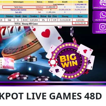
KPOT LIVE GAMES 48D