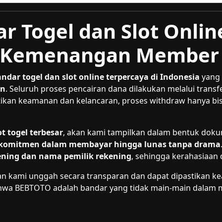
r Togel dan Slot Onlin
 Kemenangan Member 
ndar togel dan slot online terpercaya di Indonesia
yang 
an
. Seluruh proses pencairan dana dilakukan melalui transf
tikan keamanan dan kelancaran, proses withdraw hanya bisa
t togel terbesar
, akan kami tampilkan dalam bentuk doku
komitmen dalam membayar hingga lunas tanpa drama
kening dan nama pemilik rekening
, sehingga kerahasiaan d
 kami unggah secara transparan dan dapat dipastikan ke
ahwa BEBTOTO adalah bandar yang tidak main-main dalam