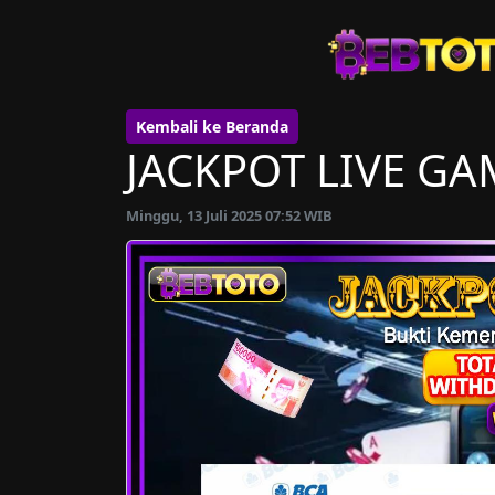
Kembali ke Beranda
JACKPOT LIVE GAM
Minggu, 13 Juli 2025 07:52 WIB