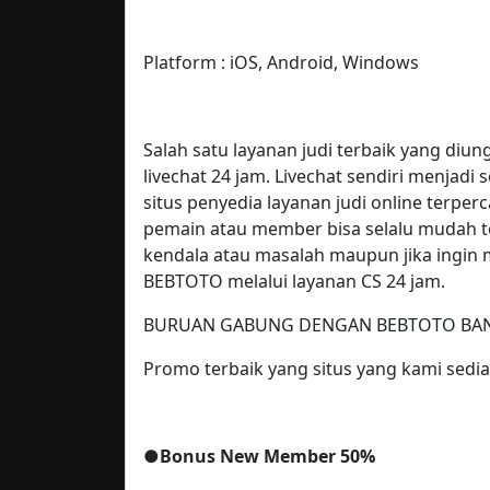
Platform : iOS, Android, Windows
Salah satu layanan judi terbaik yang diu
livechat 24 jam. Livechat sendiri menjadi 
situs penyedia layanan judi online terper
pemain atau member bisa selalu mudah 
kendala atau masalah maupun jika ingin m
BEBTOTO melalui layanan CS 24 jam.
BURUAN GABUNG DENGAN BEBTOTO BA
Promo terbaik yang situs yang kami sedia
●
Bonus New Member 50%