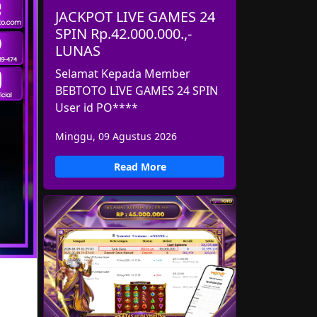
JACKPOT LIVE GAMES 24
SPIN Rp.42.000.000.,-
LUNAS
Selamat Kepada Member
BEBTOTO LIVE GAMES 24 SPIN
User id PO****
Minggu, 09 Agustus 2026
Read More