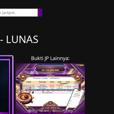
,- LUNAS
Bukti JP Lainnya: