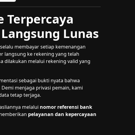
e Terpercaya
Langsung Lunas
selalu membayar setiap kemenangan
er langsung ke rekening yang telah
 dilakukan melalui rekening valid yang
mentasi sebagai bukti nyata bahwa
. Demi menjaga privasi pemain, kami
ata tetap terjaga.
asliannya melalui
nomor referensi bank
 memberikan
pelayanan dan kepercayaan