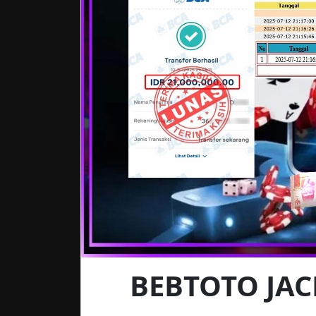
BEBTOTO JAC