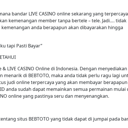
ana bandar LIVE CASINO online sekarang yang terpercaya
an kemenangan member tanpa bertele – tele. Jadi…. tidak
na kemenangan anda berapapun akan dibayarakan hingga
ku tapi Pasti Bayar”
KETAHUI
e & LIVE CASINO Online di Indonesia. Dengan menyediakan
 menarik di BEBTOTO, maka anda tidak perlu ragu lagi un
us judi online terpercaya yang akan membayar berapapun
ID anda sudah dapat memainkan semua permainan mulai 
SINO online yang pastinya seru dan menyenangkan.
 tentang situs BEBTOTO yang tidak dapat di jumpai pada ba