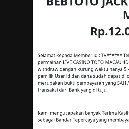
BEBTOTO JACK
Rp.12.
Selamat kepada Member id : TV****** T
permainan LIVE CASINO TOTO MACAU 4D k
withdraw dengan kurung waktu hanya 5 
pemilik User id dan dana sudah dapat di
merupakan bukti pembayaran yang SAH / 
transaksi dari Bank yang di tuju.
Kami mengucapakan banyak Terima Kasi
sebagai Bandar Tepercaya yang membay