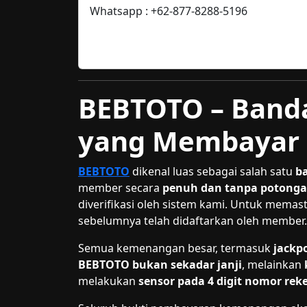
Whatsapp : +62-877-8288-5196
BEBTOTO – Banda
yang Membayar
BEBTOTO
dikenal luas sebagai salah satu
ba
member secara
penuh dan tanpa potong
diverifikasi oleh sistem kami. Untuk memas
sebelumnya telah didaftarkan oleh member.
Semua kemenangan besar, termasuk
jackpo
BEBTOTO bukan sekadar janji
, melainkan
melakukan
sensor pada 4 digit nomor re