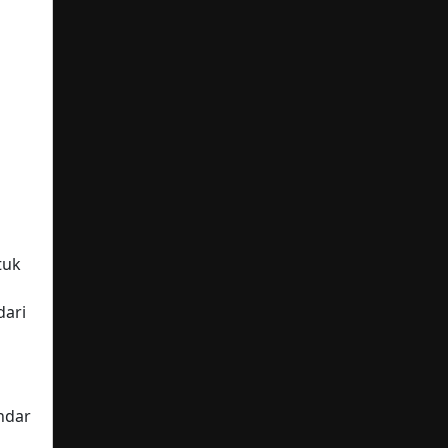
tuk
dari
ndar