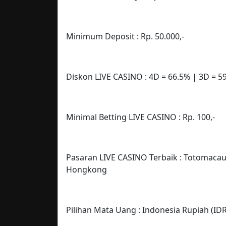
Minimum Deposit : Rp. 50.000,-
Diskon LIVE CASINO : 4D = 66.5% | 3D = 5
Minimal Betting LIVE CASINO : Rp. 100,-
Pasaran LIVE CASINO Terbaik : Totomacau
Hongkong
Pilihan Mata Uang : Indonesia Rupiah (IDR