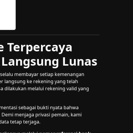
e Terpercaya
Langsung Lunas
selalu membayar setiap kemenangan
er langsung ke rekening yang telah
 dilakukan melalui rekening valid yang
mentasi sebagai bukti nyata bahwa
. Demi menjaga privasi pemain, kami
ata tetap terjaga.