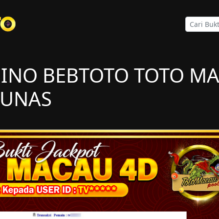
ASINO BEBTOTO TOTO M
 LUNAS