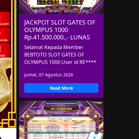
JACKPOT SLOT GATES OF
OLYMPUS 1000
Rp.41.500.000.,- LUNAS
Selamat Kepada Member
BEBTOTO SLOT GATES OF
OLYMPUS 1000 User id RE****
Jumat, 07 Agustus 2026
Read More