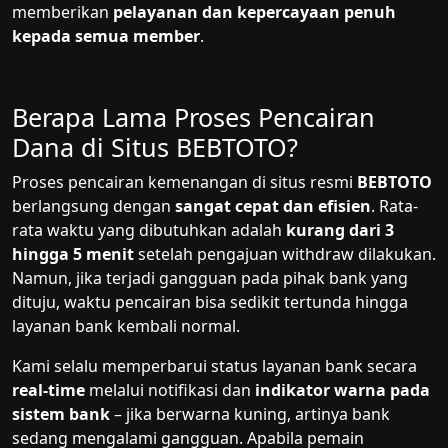
memberikan
pelayanan dan kepercayaan penuh
kepada semua member
.
Berapa Lama Proses Pencairan
Dana di Situs BEBTOTO?
Proses pencairan kemenangan di situs resmi
BEBTOTO
berlangsung dengan
sangat cepat dan efisien
. Rata-
rata waktu yang dibutuhkan adalah
kurang dari 3
hingga 5 menit
setelah pengajuan withdraw dilakukan.
Namun, jika terjadi gangguan pada pihak bank yang
dituju, waktu pencairan bisa sedikit tertunda hingga
layanan bank kembali normal.
Kami selalu memperbarui status layanan bank secara
real-time
melalui notifikasi dan
indikator warna pada
sistem bank
– jika berwarna kuning, artinya bank
sedang mengalami gangguan. Apabila pemain