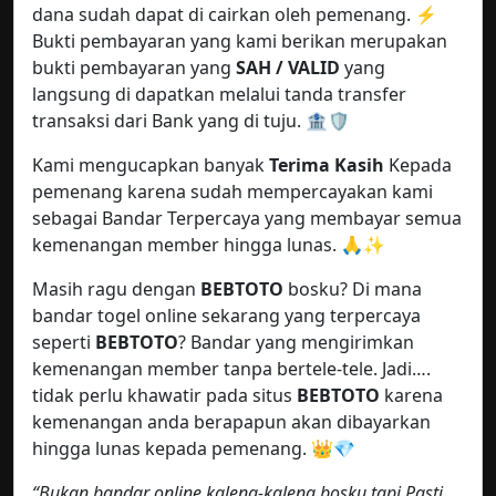
dana sudah dapat di cairkan oleh pemenang. ⚡
Bukti pembayaran yang kami berikan merupakan
bukti pembayaran yang
SAH / VALID
yang
langsung di dapatkan melalui tanda transfer
transaksi dari Bank yang di tuju. 🏦🛡️
Kami mengucapkan banyak
Terima Kasih
Kepada
pemenang karena sudah mempercayakan kami
sebagai Bandar Terpercaya yang membayar semua
kemenangan member hingga lunas. 🙏✨
Masih ragu dengan
BEBTOTO
bosku? Di mana
bandar togel online sekarang yang terpercaya
seperti
BEBTOTO
? Bandar yang mengirimkan
kemenangan member tanpa bertele-tele. Jadi….
tidak perlu khawatir pada situs
BEBTOTO
karena
kemenangan anda berapapun akan dibayarkan
hingga lunas kepada pemenang. 👑💎
“Bukan bandar online kaleng-kaleng bosku tapi Pasti