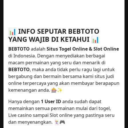
📊
INFO SEPUTAR BEBTOTO
YANG WAJIB DI KETAHUI
📊
BEBTOTO
adalah
Situs Togel Online & Slot Online
di Indonesia. Dengan menyediakan berbagai
macam permainan yang seru dan menarik di
BEBTOTO
, maka anda tidak perlu ragu lagi untuk
bergabung dan bermain bersama kami situs judi
online terpercaya yang akan membayar berapapun
kemenangan anda. 🎰✨
Hanya dengan
1 User ID
anda sudah dapat
memainkan semua permainan mulai dari togel,
Live casino sampai Slot online yang pastinya seru
dan menyenangkan. 🃏🎮