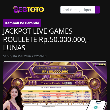
Kembali ke Beranda
JACKPOT LIVE GAMES
ROULLETE Rp.50.000.000,-
LUNAS
Senin, 04 Mei 2026 23:25 WIB