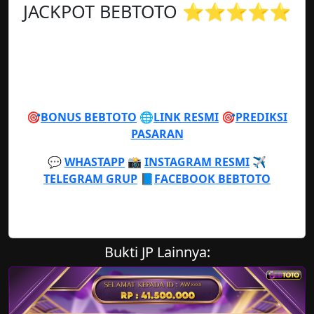
JACKPOT BEBTOTO ⭐️⭐️⭐️⭐️⭐️
🎯
BONUS BEBTOTO
🌐
LINK RESMI
🎯
PREDIKSI
PASARAN
💬
WHASTAPP
📸
INSTAGRAM RESMI
✈️
TELEGRAM GRUP
📘
FACEBOOK BEBTOTO
Bukti JP Lainnya: