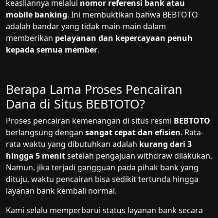
keasliannya melalui
nomor referensi bank atau
mobile banking
. Ini membuktikan bahwa BEBTOTO
adalah bandar yang tidak main-main dalam
memberikan
pelayanan dan kepercayaan penuh
kepada semua member
.
Berapa Lama Proses Pencairan
Dana di Situs BEBTOTO?
Proses pencairan kemenangan di situs resmi
BEBTOTO
berlangsung dengan
sangat cepat dan efisien
. Rata-
rata waktu yang dibutuhkan adalah
kurang dari 3
hingga 5 menit
setelah pengajuan withdraw dilakukan.
Namun, jika terjadi gangguan pada pihak bank yang
dituju, waktu pencairan bisa sedikit tertunda hingga
layanan bank kembali normal.
Kami selalu memperbarui status layanan bank secara